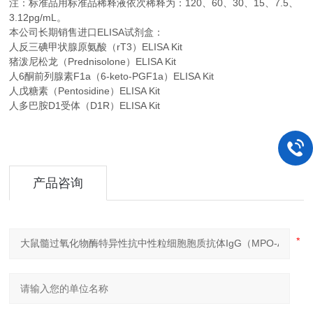
注：标准品用标准品稀释液依次稀释为：
120
60
30
15
7.5
、
、
、
、
、
3.12pg/mL。
本公司长期销售进口
ELISA
试剂盒：
人反三碘甲状腺原氨酸（rT3）ELISA Kit
猪泼尼松龙（Prednisolone）ELISA Kit
人6酮前列腺素F1a（6-keto-PGF1a）ELISA Kit
人戊糖素（Pentosidine）ELISA Kit
人多巴胺D1受体（D1R）ELISA Kit
产品咨询