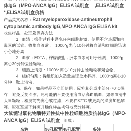
体IgG（MPO-ANCA IgG）ELISA 试剂盒 ,
ELISA试剂盒
*,
ELISA试剂盒价格
Rat myeloperoxidase-antineutrophil
产品英文名称：
cytoplasmic antibody IgG,MPO-ANCA IgG ELISA kit
收集样品、处理及保存方法：
1. 血清：操作过程中避免任何细胞刺激。使用不含热原和内
毒素的试管。收集血液后， 1000*g离心10分钟将血清和红细胞迅速
小心地分离
2. 血浆：EDTA，柠檬酸盐，肝素血浆可用于检测。1000*g
离心30分钟去除颗粒。
3. 细胞上清液：1000*g离心10分钟去除颗粒和聚合物。
4. 组织匀浆：将组织加入适量生理盐水捣碎。1000*g离心10
分钟，取上清液。
5. 保存：如果样品不立即使用，应将其分成小部分-70°C保
存，避免反复冷冻。尽可能的不要使用溶血活高血脂血。如果血清中
大量颗粒，检测前先离心或过滤。不要在37°C 或更高的温度加热解
冻。应在室温下解冻并确保样品均匀地充分解冻。
大鼠髓过氧化物酶特异性抗中性粒细胞胞质抗体IgG（MPO-
ANCA IgG）ELISA 试剂盒
组成：
名称
96
48
备注
孔配置
孔配置