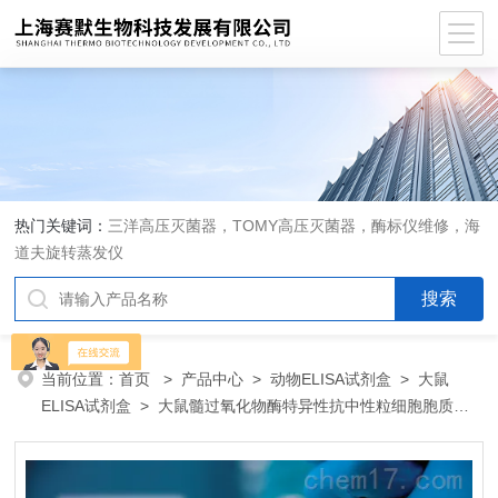
热门关键词：
三洋高压灭菌器，TOMY高压灭菌器，酶标仪维修，海
道夫旋转蒸发仪
当前位置：
首页
>
产品中心
>
动物ELISA试剂盒
>
大鼠
ELISA试剂盒
> 大鼠髓过氧化物酶特异性抗中性粒细胞胞质抗
体IgG（MPO-ANCA IgG）ELISA 试剂盒