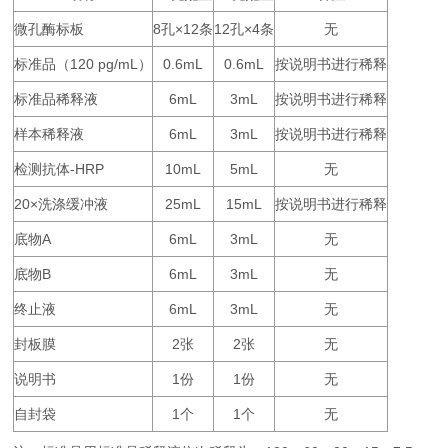
微孔酶标板
8
×12
12
×4
无
孔
条
孔
条
标准品（
120 pg/mL
0.6mL
0.6mL
按说明书进行稀释
）
标准品稀释液
6mL
3mL
按说明书进行稀释
样本稀释液
6mL
3mL
按说明书进行稀释
检测抗体
-HRP
10mL
5mL
无
20×
25mL
15mL
按说明书进行稀释
洗涤缓冲液
底物
A
6mL
3mL
无
底物
B
6mL
3mL
无
终止液
6mL
3mL
无
封板膜
2
2
无
张
张
说明书
1
1
无
份
份
自封袋
1
1
无
个
个