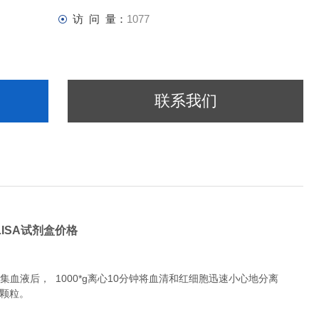
访 问 量：
1077
联系我们
LISA试剂盒价格
液后， 1000*g离心10分钟将血清和红细胞迅速小心地分离
除颗粒。