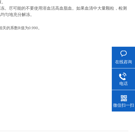
液。
冷冻。尽可能的不要使用溶血活高血脂血。如果血清中大量颗粒，检测
品均匀地充分解冻。
相关的系数
R
值为
0.990
。
在线咨询
电话
微信扫一扫