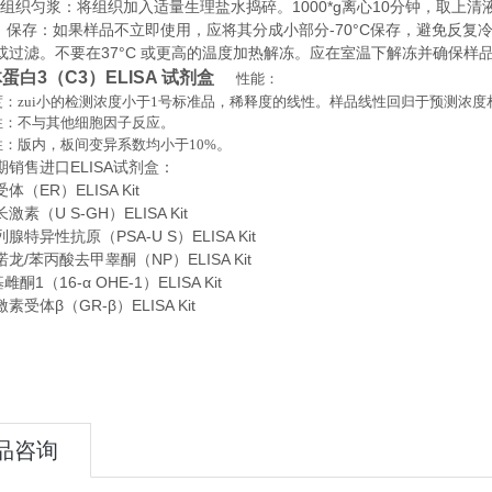
织匀浆：将组织加入适量生理盐水捣碎。1000*g离心10分钟，取上清
存：如果样品不立即使用，应将其分成小部分-70°C保存，避免反复
或过滤。不要在37°C 或更高的温度加热解冻。应在室温下解冻并确保样
蛋白3（C3）ELISA 试剂盒
性能：
：zui小的检测浓度小于
1
号标准品，稀释度的线性。样品线性回归于预测浓度
性：不与其他细胞因子反应。
。
性：版内，板间变异系数均小于
10%
期销售进口
ELISA
试剂盒：
（ER）ELISA Kit
素（U S-GH）ELISA Kit
特异性抗原（PSA-U S）ELISA Kit
龙/苯丙酸去甲睾酮（NP）ELISA Kit
酮1（16-α OHE-1）ELISA Kit
受体β（GR-β）ELISA Kit
品咨询