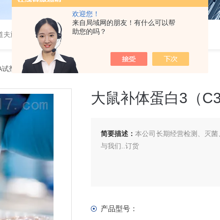
欢迎您！
来自局域网的朋友！有什么可以帮
助您的吗？
道夫旋转蒸发仪
SA试剂盒
> 大鼠补体蛋白3（C3）ELISA 试剂盒
大鼠补体蛋白3（C3）
简要描述：
本公司长期经营检测、灭菌、
与我们..订货
产品型号：