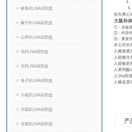
4. 组
5. 保
鲑鱼ELISA试剂盒
前先离心
大鼠补体
猴子ELISA试剂盒
①：灵敏度
②：特异
山羊ELISA试剂盒
③：重复
本公司长
人雌激素受体
马ELISA试剂盒
人超敏生长激
人超敏前列腺
犬ELISA试剂盒
人苯丙酸诺
人16α羟基雌
兔子ELISA试剂盒
人糖皮质激素
小鼠ELISA试剂盒
大鼠ELISA试剂盒
产
仓鼠ELISA试剂盒