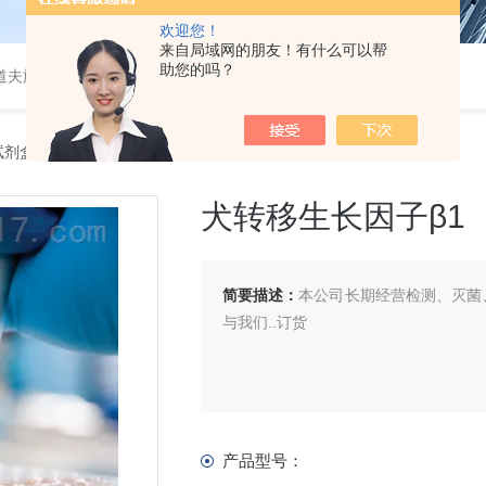
欢迎您！
来自局域网的朋友！有什么可以帮
助您的吗？
道夫旋转蒸发仪
A试剂盒
> 犬转移生长因子β1（TGF-β1）ELISA 试剂盒
犬转移生长因子β1（T
简要描述：
本公司长期经营检测、灭菌、
与我们..订货
产品型号：