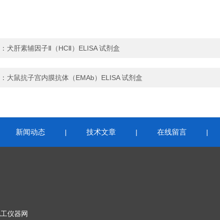
：
犬肝素辅因子Ⅱ（HCⅡ）ELISA 试剂盒
：
大鼠抗子宫内膜抗体（EMAb）ELISA 试剂盒
新闻动态
技术文章
在线留言
|
|
|
|
化工仪器网