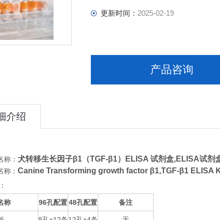
更新时间：
2025-02-19
产品咨询
细介绍
犬转移生长因子β1（TGF-β1）ELISA 试剂盒,
ELISA试剂
名称：
Canine Transforming growth factor β1,TGF-β1
名称：
：
名称
96
48
备注
孔配置
孔配置
板
8
×12
12
×4
无
孔
条
孔
条