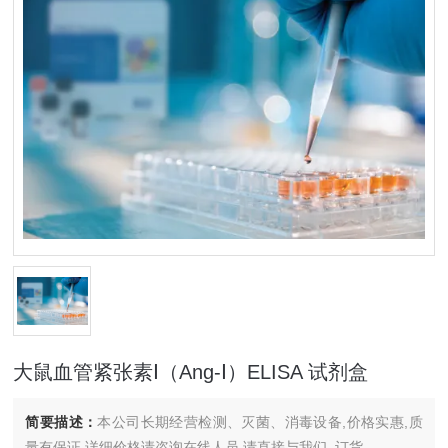
大鼠血管紧张素Ⅰ（Ang-Ⅰ）ELISA 试剂盒
简要描述：
本公司长期经营检测、灭菌、消毒设备,价格实惠,质
量有保证.详细价格请咨询在线人员.请直接与我们..订货