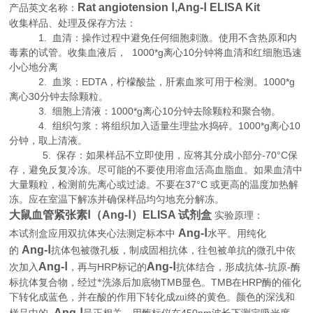
Rat angiotension Ⅰ,Ang-Ⅰ ELISA Kit
产品英文名称：
收集样品、处理及保存方法：
1. 血清：操作过程中避免任何细胞刺激。使用不含热原和内
毒素的试管。收集血液后， 1000*g离心10分钟将血清和红细胞迅速
小心地分离
2. 血浆：EDTA，柠檬酸盐，肝素血浆可用于检测。1000*g
离心30分钟去除颗粒。
3. 细胞上清液：1000*g离心10分钟去除颗粒和聚合物。
4. 组织匀浆：将组织加入适量生理盐水捣碎。1000*g离心10
分钟，取上清液。
5. 保存：如果样品不立即使用，应将其分成小部分-70°C保
存，避免反复冷冻。尽可能的不要使用溶血活高血脂血。如果血清中
大量颗粒，检测前先离心或过滤。不要在37°C 或更高的温度加热解
冻。应在室温下解冻并确保样品均匀地充分解冻。
大鼠血管紧张素Ⅰ（Ang-Ⅰ）ELISA 试剂盒
实验原理
：
Ang-Ⅰ
本试剂盒应用双抗体夹心法测定标本中
水平。用纯化
Ang-Ⅰ
的
抗体包被微孔板，制成固相抗体，往包被单抗的微孔中依
Ang-Ⅰ
Ang-Ⅰ
HRP
-
-
次加入
，再与
标记的
抗体结合，形成抗体
抗原
酶
TMB
TMB
HRP
标抗体复合物，经过*洗涤后加底物
显色。
在
酶的催化
下转化成蓝色，并在酸的作用下转化成zui终的黄色。颜色的深浅和
Ang-Ⅰ