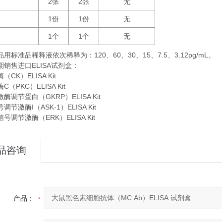
2
2
无
张
张
1
1
无
份
份
1
1
无
个
个
品用标准品稀释液依次稀释为：
120
60
30
15
7.5
3.12pg/mL。
、
、
、
、
、
期销售进口
ELISA
试剂盒：
CK）ELISA Kit
（PKC）ELISA Kit
酶调节蛋白（GKRP）ELISA Kit
节激酶I（ASK-1）ELISA Kit
号调节激酶（ERK）ELISA Kit
品咨询
产品：