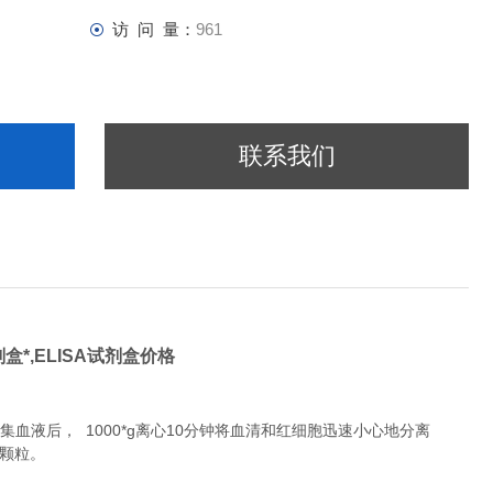
访 问 量：
961
联系我们
盒*,
ELISA试剂盒价格
液后， 1000*g离心10分钟将血清和红细胞迅速小心地分离
除颗粒。