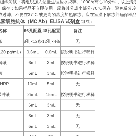
织匀浆：将组织加入适量生理盐水捣碎。1000*g离心10分钟，取上清
存：如果样品不立即使用，应将其分成小部分-70°C保存，避免反复
或过滤。不要在37°C 或更高的温度加热解冻。应在室温下解冻并确保样
素细胞抗体（MC Ab）ELISA 试剂盒
组成：
名称
96
48
备注
孔配置
孔配置
板
8
×12
12
×4
无
孔
条
孔
条
120 pg/mL
0.6mL
0.6mL
按说明书进行稀释
）
释液
6mL
3mL
按说明书进行稀释
液
6mL
3mL
按说明书进行稀释
-HRP
10mL
5mL
无
25mL
15mL
按说明书进行稀释
缓冲液
6mL
3mL
无
6mL
3mL
无
6mL
3mL
无