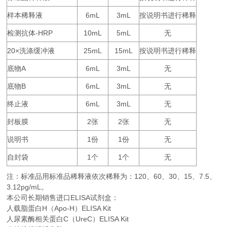
样本稀释液
6mL
3mL
按说明书进行稀释
检测抗体
-HRP
10mL
5mL
无
20×
25mL
15mL
按说明书进行稀释
洗涤缓冲液
底物
A
6mL
3mL
无
底物
B
6mL
3mL
无
终止液
6mL
3mL
无
封板膜
2
2
无
张
张
说明书
1
1
无
份
份
自封袋
1
1
无
个
个
注：标准品用标准品稀释液依次稀释为：
120
60
30
15
7.5
、
、
、
、
、
3.12pg/mL。
本公司长期销售进口
ELISA
试剂盒：
人载脂蛋白H（Apo-H）ELISA Kit
人尿素酶相关蛋白C（UreC）ELISA Kit