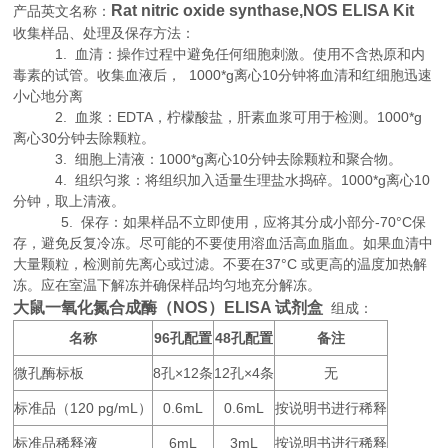
Rat nitric oxide synthase,NOS ELISA Kit
产品英文名称：
收集样品、处理及保存方法：
1. 血清：操作过程中避免任何细胞刺激。使用不含热原和内
毒素的试管。收集血液后， 1000*g离心10分钟将血清和红细胞迅速
小心地分离
2. 血浆：EDTA，柠檬酸盐，肝素血浆可用于检测。1000*g
离心30分钟去除颗粒。
3. 细胞上清液：1000*g离心10分钟去除颗粒和聚合物。
4. 组织匀浆：将组织加入适量生理盐水捣碎。1000*g离心10
分钟，取上清液。
5. 保存：如果样品不立即使用，应将其分成小部分-70°C保
存，避免反复冷冻。尽可能的不要使用溶血活高血脂血。如果血清中
大量颗粒，检测前先离心或过滤。不要在37°C 或更高的温度加热解
冻。应在室温下解冻并确保样品均匀地充分解冻。
大鼠一氧化氮合成酶（NOS）ELISA 试剂盒
组成：
名称
96
48
备注
孔配置
孔配置
微孔酶标板
8
×12
12
×4
无
孔
条
孔
条
标准品（
120 pg/mL
0.6mL
0.6mL
按说明书进行稀释
）
标准品稀释液
6mL
3mL
按说明书进行稀释