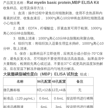
Rat myelin basic protein,MBP ELISA Kit
产品英文名称：
收集样品、处理及保存方法：
1. 血清：操作过程中避免任何细胞刺激。使用不含热原和内
毒素的试管。收集血液后， 1000*g离心10分钟将血清和红细胞迅速
小心地分离
2. 血浆：EDTA，柠檬酸盐，肝素血浆可用于检测。1000*g
离心30分钟去除颗粒。
3. 细胞上清液：1000*g离心10分钟去除颗粒和聚合物。
4. 组织匀浆：将组织加入适量生理盐水捣碎。1000*g离心10
分钟，取上清液。
5. 保存：如果样品不立即使用，应将其分成小部分-70°C保
存，避免反复冷冻。尽可能的不要使用溶血活高血脂血。如果血清中
大量颗粒，检测前先离心或过滤。不要在37°C 或更高的温度加热解
冻。应在室温下解冻并确保样品均匀地充分解冻。
大鼠髓磷脂碱性蛋白（MBP）ELISA 试剂盒
组成：
名称
96
48
备注
孔配置
孔配置
微孔酶标板
8
×12
12
×4
无
孔
条
孔
条
标准品（
120 pg/mL
0.6mL
0.6mL
按说明书进行稀释
）
标准品稀释液
6mL
3mL
按说明书进行稀释