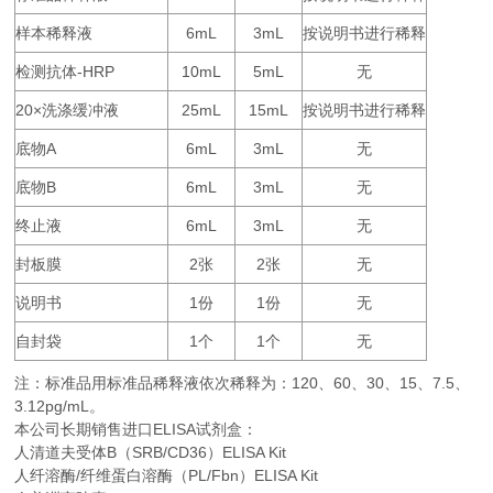
样本稀释液
6mL
3mL
按说明书进行稀释
检测抗体
-HRP
10mL
5mL
无
20×
25mL
15mL
按说明书进行稀释
洗涤缓冲液
底物
A
6mL
3mL
无
底物
B
6mL
3mL
无
终止液
6mL
3mL
无
封板膜
2
2
无
张
张
说明书
1
1
无
份
份
自封袋
1
1
无
个
个
注：标准品用标准品稀释液依次稀释为：
120
60
30
15
7.5
、
、
、
、
、
3.12pg/mL。
本公司长期销售进口
ELISA
试剂盒：
人清道夫受体B（SRB/CD36）ELISA Kit
人纤溶酶/纤维蛋白溶酶（PL/Fbn）ELISA Kit