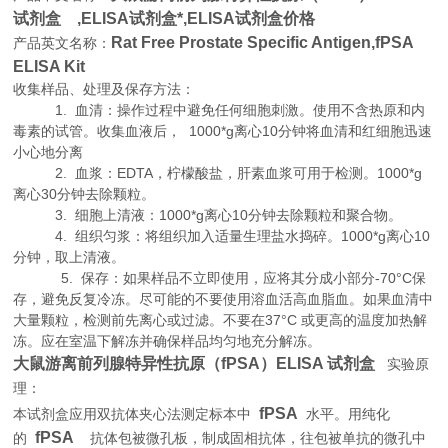
试剂盒 ,
ELISA试剂盒*,ELISA试剂盒价格
Rat Free Prostate Specific Antigen,fPSA
产品英文名称：
ELISA Kit
收集样品、处理及保存方法：
1. 血清：操作过程中避免任何细胞刺激。使用不含热原和内
毒素的试管。收集血液后， 1000*g离心10分钟将血清和红细胞迅速
小心地分离
2. 血浆：EDTA，柠檬酸盐，肝素血浆可用于检测。1000*g
离心30分钟去除颗粒。
3. 细胞上清液：1000*g离心10分钟去除颗粒和聚合物。
4. 组织匀浆：将组织加入适量生理盐水捣碎。1000*g离心10
分钟，取上清液。
5. 保存：如果样品不立即使用，应将其分成小部分-70°C保
存，避免反复冷冻。尽可能的不要使用溶血活高血脂血。如果血清中
大量颗粒，检测前先离心或过滤。不要在37°C 或更高的温度加热解
冻。应在室温下解冻并确保样品均匀地充分解冻。
大鼠游离前列腺特异性抗原（fPSA）ELISA 试剂盒
实验原
理
：
fPSA
本试剂盒应用双抗体夹心法测定标本中
水平。用纯化
fPSA
的
抗体包被微孔板，制成固相抗体，往包被单抗的微孔中