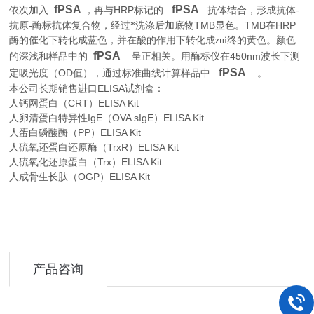
fPSA
fPSA
HRP
-
依次加入
，再与
标记的
抗体结合，形成抗体
-
TMB
TMB
HRP
抗原
酶标抗体复合物，经过*洗涤后加底物
显色。
在
酶的催化下转化成蓝色，并在酸的作用下转化成zui终的黄色。颜色
fPSA
450nm
的深浅和样品中的
呈正相关。用酶标仪在
波长下测
fPSA
OD
。
定吸光度（
值），通过标准曲线计算样品中
本公司长期销售进口
ELISA
试剂盒：
人钙网蛋白（CRT）ELISA Kit
人卵清蛋白特异性IgE（OVA sIgE）ELISA Kit
人蛋白磷酸酶（PP）ELISA Kit
人硫氧还蛋白还原酶（TrxR）ELISA Kit
人硫氧化还原蛋白（Trx）ELISA Kit
人成骨生长肽（OGP）ELISA Kit
产品咨询