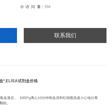
访 问 量：
994
联系我们
盒*,
ELISA试剂盒价格
液后， 1000*g离心10分钟将血清和红细胞迅速小心地分离
除颗粒。