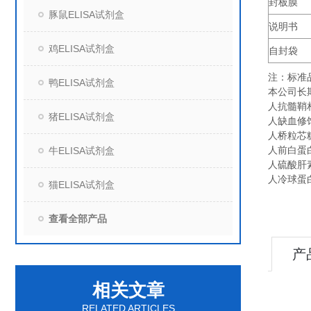
封板膜
豚鼠ELISA试剂盒
说明书
鸡ELISA试剂盒
自封袋
注：标准
鸭ELISA试剂盒
本公司长
人抗髓鞘相
猪ELISA试剂盒
人缺血修饰白
人桥粒芯糖蛋
人前白蛋白（
牛ELISA试剂盒
人硫酸肝素糖
人冷球蛋白（
猫ELISA试剂盒
查看全部产品
产
相关文章
RELATED ARTICLES