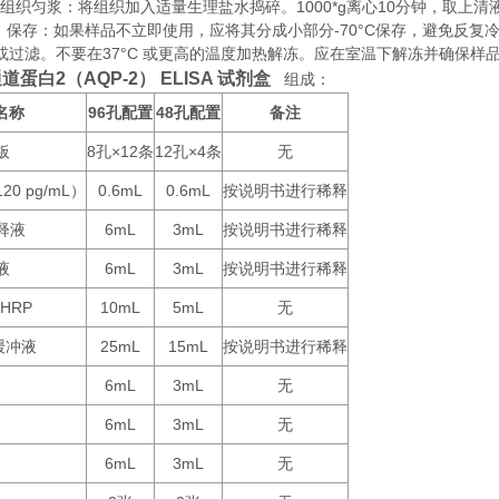
织匀浆：将组织加入适量生理盐水捣碎。1000*g离心10分钟，取上清
存：如果样品不立即使用，应将其分成小部分-70°C保存，避免反复
或过滤。不要在37°C 或更高的温度加热解冻。应在室温下解冻并确保样
道蛋白2（AQP-2） ELISA 试剂盒
组成：
名称
96
48
备注
孔配置
孔配置
板
8
×12
12
×4
无
孔
条
孔
条
120 pg/mL
0.6mL
0.6mL
按说明书进行稀释
）
释液
6mL
3mL
按说明书进行稀释
液
6mL
3mL
按说明书进行稀释
-HRP
10mL
5mL
无
25mL
15mL
按说明书进行稀释
缓冲液
6mL
3mL
无
6mL
3mL
无
6mL
3mL
无