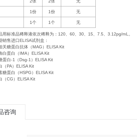
2
2
无
张
张
1
1
无
份
份
1
1
无
个
个
品用标准品稀释液依次稀释为：
120
60
30
15
7.5
3.12pg/mL。
、
、
、
、
、
期销售进口
ELISA
试剂盒：
关糖蛋白抗体（MAG）ELISA Kit
蛋白（IMA）ELISA Kit
白-1（Dsg-1）ELISA Kit
PA）ELISA Kit
蛋白（HSPG）ELISA Kit
CG）ELISA Kit
品咨询