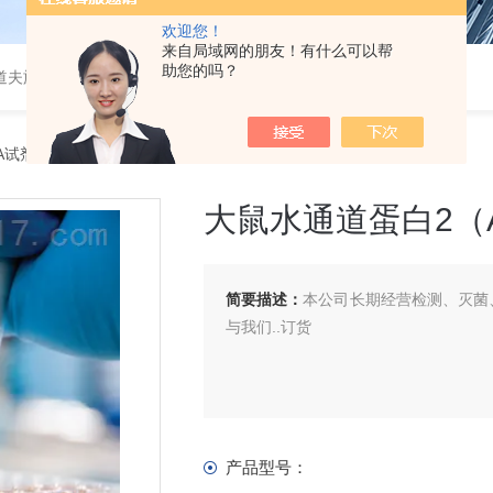
欢迎您！
来自局域网的朋友！有什么可以帮
助您的吗？
道夫旋转蒸发仪
SA试剂盒
> 大鼠水通道蛋白2（AQP-2） ELISA 试剂盒
大鼠水通道蛋白2（AQ
简要描述：
本公司长期经营检测、灭菌、
与我们..订货
产品型号：