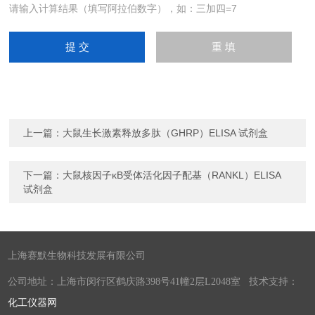
请输入计算结果（填写阿拉伯数字），如：三加四=7
上一篇：
大鼠生长激素释放多肽（GHRP）ELISA 试剂盒
下一篇：
大鼠核因子κB受体活化因子配基（RANKL）ELISA
试剂盒
上海赛默生物科技发展有限公司
公司地址：上海市闵行区鹤庆路398号41幢2层L2048室 技术支持：
化工仪器网