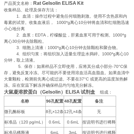
Rat Gelsolin ELISA Kit
产品英文名称：
收集样品、处理及保存方法：
1. 血清：操作过程中避免任何细胞刺激。使用不含热原和内
毒素的试管。收集血液后， 1000*g离心10分钟将血清和红细胞迅速
小心地分离
2. 血浆：EDTA，柠檬酸盐，肝素血浆可用于检测。1000*g
离心30分钟去除颗粒。
3. 细胞上清液：1000*g离心10分钟去除颗粒和聚合物。
4. 组织匀浆：将组织加入适量生理盐水捣碎。1000*g离心10
分钟，取上清液。
5. 保存：如果样品不立即使用，应将其分成小部分-70°C保
存，避免反复冷冻。尽可能的不要使用溶血活高血脂血。如果血清中
大量颗粒，检测前先离心或过滤。不要在37°C 或更高的温度加热解
冻。应在室温下解冻并确保样品均匀地充分解冻。
大鼠凝溶胶蛋白（Gelsolin）ELISA 试剂盒
组成：
名称
96
48
备注
孔配置
孔配置
微孔酶标板
8
×12
12
×4
无
孔
条
孔
条
标准品（
120 pg/mL
0.6mL
0.6mL
按说明书进行稀释
）
标准品稀释液
6mL
3mL
按说明书进行稀释