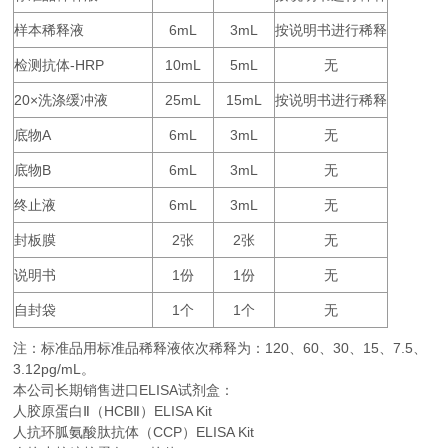
样本稀释液
6mL
3mL
按说明书进行稀释
检测抗体
-HRP
10mL
5mL
无
20×
25mL
15mL
按说明书进行稀释
洗涤缓冲液
底物
A
6mL
3mL
无
底物
B
6mL
3mL
无
终止液
6mL
3mL
无
封板膜
2
2
无
张
张
说明书
1
1
无
份
份
自封袋
1
1
无
个
个
注：标准品用标准品稀释液依次稀释为：
120
60
30
15
7.5
、
、
、
、
、
3.12pg/mL。
本公司长期销售进口
ELISA
试剂盒：
人胶原蛋白Ⅱ（HCBⅡ）ELISA Kit
人抗环胍氨酸肽抗体（CCP）ELISA Kit