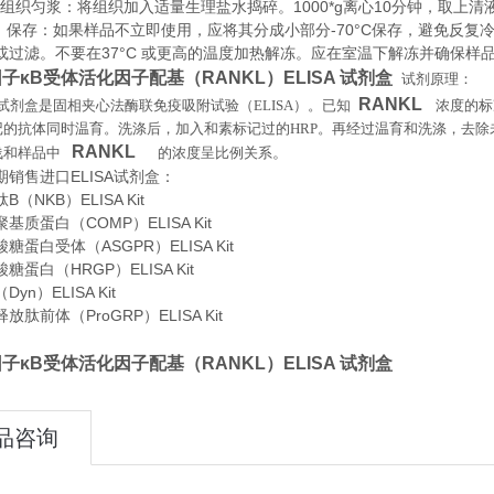
织匀浆：将组织加入适量生理盐水捣碎。1000*g离心10分钟，取上清
存：如果样品不立即使用，应将其分成小部分-70°C保存，避免反复
或过滤。不要在37°C 或更高的温度加热解冻。应在室温下解冻并确保样
子κB受体活化因子配基（RANKL）ELISA 试剂盒
试剂原理
：
RANKL
试剂盒是固相夹心法酶联免疫吸附试验（
ELISA
）。已知
浓度的标
记的抗体同时温育。洗涤后，加入和素标记过的
HRP
。再经过温育和洗涤，去除
RANKL
。
浅和样品中
的浓度呈比例关系
期销售进口
ELISA
试剂盒：
（NKB）ELISA Kit
基质蛋白（COMP）ELISA Kit
糖蛋白受体（ASGPR）ELISA Kit
糖蛋白（HRGP）ELISA Kit
yn）ELISA Kit
肽前体（ProGRP）ELISA Kit
子κB受体活化因子配基（RANKL）ELISA 试剂盒
品咨询