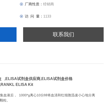
厂商性质：
经销商
访 问 量：
1133
联系我们
 ,
ELISA试剂盒供应商,
ELISA试剂盒价格
nd,RANKL ELISA Kit
液后， 1000*g离心10分钟将血清和红细胞迅速小心地分离
除颗粒。