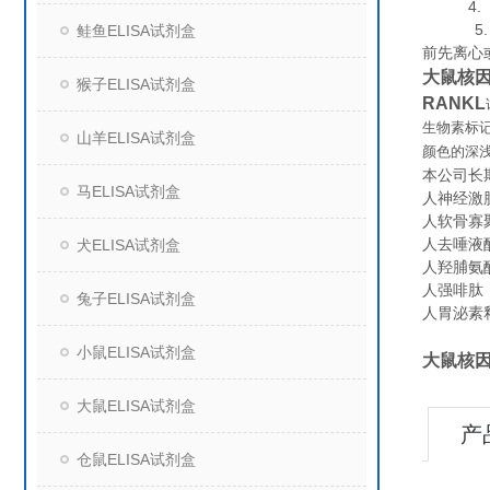
4. 组
5. 保
鲑鱼ELISA试剂盒
前先离心
大鼠核因
猴子ELISA试剂盒
RANKL
生物素标
山羊ELISA试剂盒
颜色的深
本公司长
马ELISA试剂盒
人神经激肽B
人软骨寡聚
人去唾液酸
犬ELISA试剂盒
人羟脯氨酸
人强啡肽（D
兔子ELISA试剂盒
人胃泌素释放
小鼠ELISA试剂盒
大鼠核因
大鼠ELISA试剂盒
产
仓鼠ELISA试剂盒