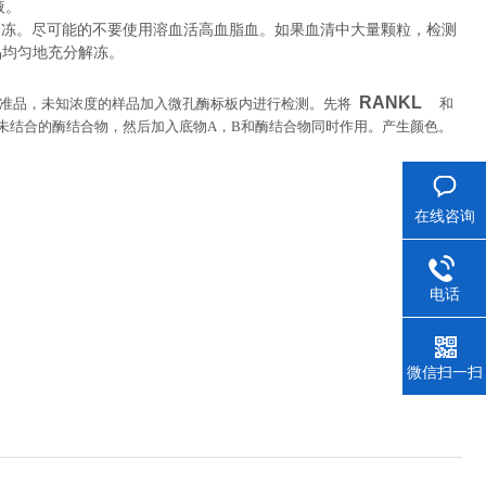
液。
冷冻。尽可能的不要使用溶血活高血脂血。如果血清中大量颗粒，检测
品均匀地充分解冻。
RANKL
准品，未知浓度的样品加入微孔酶标板内进行检测。先将
和
未结合的酶结合物，然后加入底物
A
，
B
和酶结合物同时作用。产生颜色。
在线咨询
电话
微信扫一扫