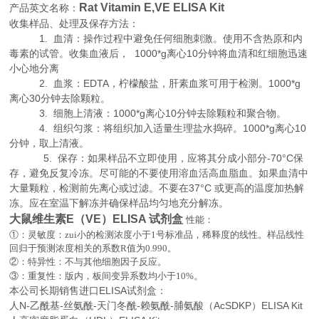
Rat Vitamin E,VE ELISA Kit
产品英文名称：
收集样品、处理及保存方法：
1. 血清：操作过程中避免任何细胞刺激。使用不含热原和内
毒素的试管。收集血液后， 1000*g离心10分钟将血清和红细胞迅速
小心地分离
2. 血浆：EDTA，柠檬酸盐，肝素血浆可用于检测。1000*g
离心30分钟去除颗粒。
3. 细胞上清液：1000*g离心10分钟去除颗粒和聚合物。
4. 组织匀浆：将组织加入适量生理盐水捣碎。1000*g离心10
分钟，取上清液。
5. 保存：如果样品不立即使用，应将其分成小部分-70°C保
存，避免反复冷冻。尽可能的不要使用溶血活高血脂血。如果血清中
大量颗粒，检测前先离心或过滤。不要在37°C 或更高的温度加热解
冻。应在室温下解冻并确保样品均匀地充分解冻。
大鼠维生素E（VE）ELISA 试剂盒
性能：
①：灵敏度：zui小的检测浓度小于
1
号标准品，稀释度的线性。样品线性
回归于预测浓度相关的系数
R
值为
0.990
。
②：特异性：不与其他细胞因子反应。
。
③：重复性：版内，板间变异系数均小于
10%
本公司长期销售进口
ELISA
试剂盒：
人N-乙酰基-丝氨酰-天门冬酰-赖氨酰-脯氨酸（AcSDKP）ELISA Kit