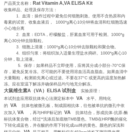
Rat Vitamin A,VA ELISA Kit
产品英文名称：
收集样品、处理及保存方法：
1. 血清：操作过程中避免任何细胞刺激。使用不含热原和内
毒素的试管。收集血液后， 1000*g离心10分钟将血清和红细胞迅速
小心地分离
2. 血浆：EDTA，柠檬酸盐，肝素血浆可用于检测。1000*g
离心30分钟去除颗粒。
3. 细胞上清液：1000*g离心10分钟去除颗粒和聚合物。
4. 组织匀浆：将组织加入适量生理盐水捣碎。1000*g离心10
分钟，取上清液。
5. 保存：如果样品不立即使用，应将其分成小部分-70°C保
存，避免反复冷冻。尽可能的不要使用溶血活高血脂血。如果血清中
大量颗粒，检测前先离心或过滤。不要在37°C 或更高的温度加热解
冻。应在室温下解冻并确保样品均匀地充分解冻。
大鼠维生素A（VA）ELISA 试剂盒
实验原理
：
VA
本试剂盒应用双抗体夹心法测定标本中
水平。用纯化
VA
的
抗体包被微孔板，制成固相抗体，往包被单抗的微孔中依
VA
VA
HRP
-
-
次加入
，再与
标记的
抗体结合，形成抗体
抗原
酶
TMB
TMB
HRP
标抗体复合物，经过*洗涤后加底物
显色。
在
酶的催化
下转化成蓝色，并在酸的作用下转化成zui终的黄色。颜色的深浅和
VA