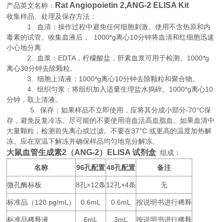
Rat Angiopoietin 2,ANG-2 ELISA Kit
产品英文名称：
收集样品、处理及保存方法：
1. 血清：操作过程中避免任何细胞刺激。使用不含热原和内
毒素的试管。收集血液后， 1000*g离心10分钟将血清和红细胞迅速
小心地分离
2. 血浆：EDTA，柠檬酸盐，肝素血浆可用于检测。1000*g
离心30分钟去除颗粒。
3. 细胞上清液：1000*g离心10分钟去除颗粒和聚合物。
4. 组织匀浆：将组织加入适量生理盐水捣碎。1000*g离心10
分钟，取上清液。
5. 保存：如果样品不立即使用，应将其分成小部分-70°C保
存，避免反复冷冻。尽可能的不要使用溶血活高血脂血。如果血清中
大量颗粒，检测前先离心或过滤。不要在37°C 或更高的温度加热解
冻。应在室温下解冻并确保样品均匀地充分解冻。
大鼠血管生成素2（ANG-2）ELISA 试剂盒
组成：
名称
96
48
备注
孔配置
孔配置
微孔酶标板
8
×12
12
×4
无
孔
条
孔
条
标准品（
120 pg/mL
0.6mL
0.6mL
按说明书进行稀释
）
标准品稀释液
6mL
3mL
按说明书进行稀释