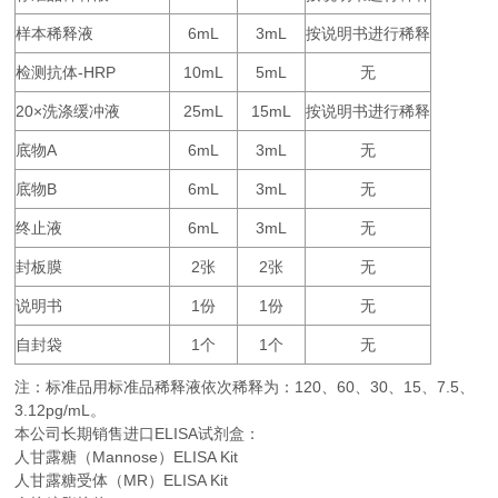
样本稀释液
6mL
3mL
按说明书进行稀释
检测抗体
-HRP
10mL
5mL
无
20×
25mL
15mL
按说明书进行稀释
洗涤缓冲液
底物
A
6mL
3mL
无
底物
B
6mL
3mL
无
终止液
6mL
3mL
无
封板膜
2
2
无
张
张
说明书
1
1
无
份
份
自封袋
1
1
无
个
个
注：标准品用标准品稀释液依次稀释为：
120
60
30
15
7.5
、
、
、
、
、
3.12pg/mL。
本公司长期销售进口
ELISA
试剂盒：
人甘露糖（Mannose）ELISA Kit
人甘露糖受体（MR）ELISA Kit