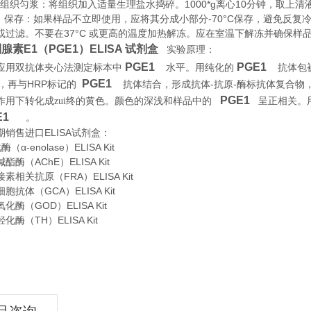
织匀浆：将组织加入适量生理盐水捣碎。1000*g离心10分钟，取上清
存：如果样品不立即使用，应将其分成小部分-70°C保存，避免反复
或过滤。不要在37°C 或更高的温度加热解冻。应在室温下解冻并确保样
腺素E1（PGE1）ELISA 试剂盒
实验原理
：
PGE1
PGE1
应用双抗体夹心法测定标本中
水平。用纯化的
抗体包
PGE1
HRP
-
-
，再与
标记的
抗体结合，形成抗体
抗原
酶标抗体复合物
PGE1
作用下转化成zui终的黄色。颜色的深浅和样品中的
呈正相关。
E1
。
期销售进口
ELISA
试剂盒：
α-enolase）ELISA Kit
酶（AChE）ELISA Kit
素相关抗原（FRA）ELISA Kit
胞抗体（GCA）ELISA Kit
酶（GOD）ELISA Kit
酶（TH）ELISA Kit