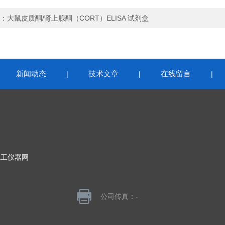
：
大鼠皮质酮/肾上腺酮（CORT）ELISA 试剂盒
新闻动态
技术文章
在线留言
|
|
|
|
化工仪器网
公司传真：-