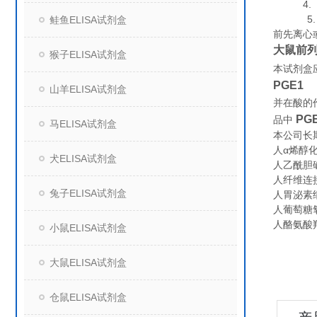
4. 组
5. 保
鲑鱼ELISA试剂盒
前先离心
大鼠前列
猴子ELISA试剂盒
本试剂盒
PGE1
山羊ELISA试剂盒
并在酸的
PG
品中
马ELISA试剂盒
本公司长
人α烯醇化酶（
犬ELISA试剂盒
人乙酰胆碱酯
人纤维连接
兔子ELISA试剂盒
人胃泌素细
人葡萄糖氧化
人酪氨酸羟化
小鼠ELISA试剂盒
大鼠ELISA试剂盒
仓鼠ELISA试剂盒