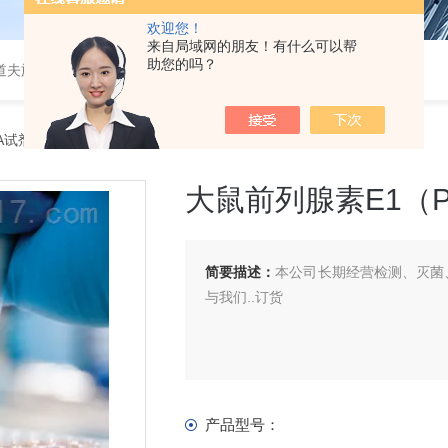
欢迎您！
来自局域网的朋友！有什么可以帮
助您的吗？
道夫旋转蒸发仪
SA试剂盒
> 大鼠前列腺素E1（PGE1）ELISA 试剂盒
大鼠前列腺素E1（PG
简要描述：
本公司长期经营检测、灭菌、
与我们..订货
产品型号：