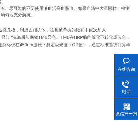
液。
冷冻。尽可能的不要使用溶血活高血脂血。如果血清中大量颗粒，检测
品均匀地充分解冻。
被微孔板，制成固相抗体，往包被单抗的微孔中依次加入
TMB
TMB
HRP
，经过*洗涤后加底物
显色。
在
酶的催化下转化成蓝色，
450nm
OD
用酶标仪在
波长下测定吸光度（
值），通过标准曲线计算样
在线咨询
电话
微信扫一扫