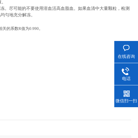
液。
冷冻。尽可能的不要使用溶血活高血脂血。如果血清中大量颗粒，检测
品均匀地充分解冻。
相关的系数
R
值为
0.990
。
在线咨询
电话
微信扫一扫