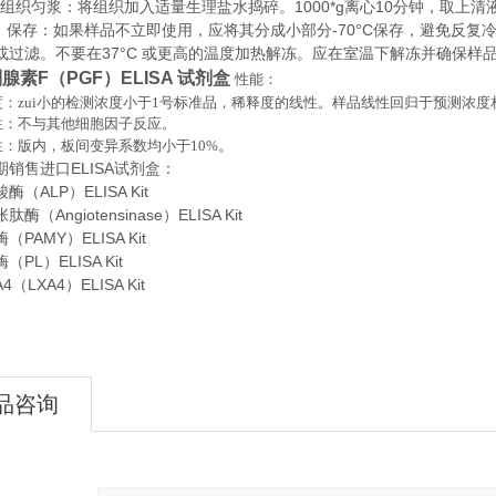
织匀浆：将组织加入适量生理盐水捣碎。1000*g离心10分钟，取上清
存：如果样品不立即使用，应将其分成小部分-70°C保存，避免反复
或过滤。不要在37°C 或更高的温度加热解冻。应在室温下解冻并确保样
腺素F（PGF）ELISA 试剂盒
性能：
：zui小的检测浓度小于
1
号标准品，稀释度的线性。样品线性回归于预测浓度
性：不与其他细胞因子反应。
。
性：版内，板间变异系数均小于
10%
期销售进口
ELISA
试剂盒：
（ALP）ELISA Kit
（Angiotensinase）ELISA Kit
PAMY）ELISA Kit
PL）ELISA Kit
（LXA4）ELISA Kit
品咨询