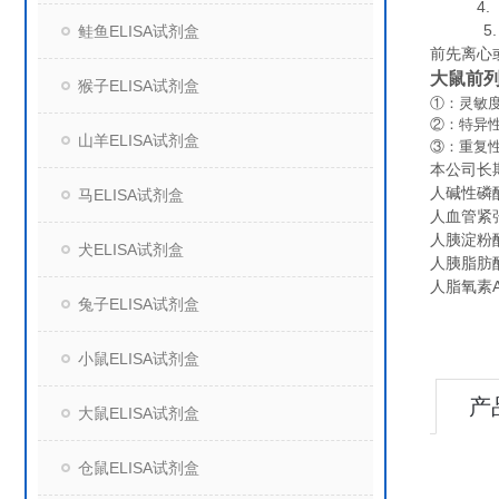
4. 组
5. 保
鲑鱼ELISA试剂盒
前先离心
大鼠前列
猴子ELISA试剂盒
①：灵敏度
②：特异
山羊ELISA试剂盒
③：重复
本公司长
人碱性磷酸酶
马ELISA试剂盒
人血管紧张肽酶
人胰淀粉酶（
犬ELISA试剂盒
人胰脂肪酶（
人脂氧素A4
兔子ELISA试剂盒
小鼠ELISA试剂盒
产
大鼠ELISA试剂盒
仓鼠ELISA试剂盒