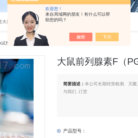
欢迎您！
来自局域网的朋友！有什么可以帮
助您的吗？
道夫旋转蒸发仪
SA试剂盒
> 大鼠前列腺素F（PGF）ELISA 试剂盒
大鼠前列腺素F（PGF
简要描述：
本公司长期经营检测、灭菌、
与我们..订货
产品型号：