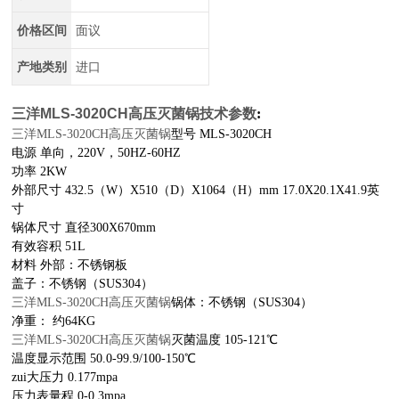
价格区间
面议
产地类别
进口
三洋MLS-3020CH高压灭菌锅
技术参数
:
锅
三洋MLS-3020CH高压灭菌
型号 MLS-3020CH
电源 单向，220V，50HZ-60HZ
功率 2KW
外部尺寸 432.5（W）X510（D）X1064（H）mm 17.0X20.1X41.9英
寸
锅体尺寸 直径300X670mm
有效容积 51L
材料 外部：不锈钢板
盖子：不锈钢（SUS304）
锅
三洋MLS-3020CH高压灭菌
锅体：不锈钢（SUS304）
净重： 约64KG
锅
三洋MLS-3020CH高压灭菌
灭菌温度 105-121℃
温度显示范围 50.0-99.9/100-150℃
zui大压力 0.177mpa
压力表量程 0-0.3mpa