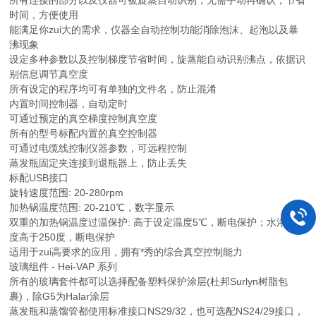
所有连接的部分以及仪器可被旋蒸自动识别，无需手动再确认，节省
时间，方便使用
能满足你zui大的需求，仪器全自动控制功能消除泡沫、起泡以及暴
沸现象
设定多种参数以及控制梯度节省时间，旋蒸能自动识别沸点，依据识
别信息调节真空度
所有设定的程序均可有单独的文件名，防止混淆
内置时间控制器，自动定时
可通过预定的真空梯度控制真空度
所有的型号标配内置的真空控制器
可通过电缆线控制仪器参数，可远程控制
蒸发瓶固定夹连接到退瓶器上，防止丢失
标配USB接口
旋转速度范围: 20-280rpm
加热锅温度范围: 20-210℃，数字显示
双重的加热锅温度过温保护: 高于设定温度5℃，断电保护；水浴锅温
度高于250度，断电保护
适用于zui高要求的应用，拥有*秀的综合真空控制能力
玻璃组件 - Hei-VAP 系列
所有的玻璃套件都可以选择配备塑料保护涂层(杜邦Surlyn树脂包
裹)，除G5为Halar涂层
蒸发瓶和蒸馏管都使用标准接口NS29/32，也可选配NS24/29接口，