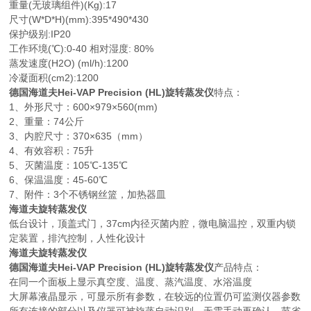
重量(无玻璃组件)(Kg):17
尺寸(W*D*H)(mm):395*490*430
保护级别:IP20
工作环境(℃):0-40 相对湿度: 80%
蒸发速度(H2O) (ml/h):1200
冷凝面积(cm2):1200
德国海道夫Hei-VAP Precision (HL)旋转蒸发仪
特点：
1、外形尺寸：600×979×560(mm)
2、重量：74公斤
3、内腔尺寸：370×635（mm）
4、有效容积：75升
5、灭菌温度：105℃-135℃
6、保温温度：45-60℃
7、附件：3个不锈钢丝篮，加热器皿
海道夫旋转蒸发仪
低台设计，顶盖式门，37cm内径灭菌内腔，微电脑温控，双重内锁
定装置，排汽控制，人性化设计
海道夫旋转蒸发仪
德国海道夫Hei-VAP Precision (HL)旋转蒸发仪
产品特点：
在同一个面板上显示真空度、温度、蒸汽温度、水浴温度
大屏幕液晶显示，可显示所有参数，在较远的位置仍可监测仪器参数