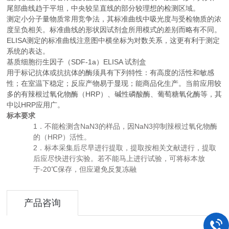
尾部曲线趋于平坦，中央较呈直线的部分较理想的检测区域。
测定小分子量物质常用竞争法，其标准曲线中吸光度与受检物质的浓
度呈负相关。标准曲线的形状因试剂盒所用模式的差别而略有不同。
ELISA测定的标准曲线注意图中横坐标为对数关系，这更有利于测定
系统的表达。
基质细胞衍生因子（SDF-1a）ELISA 试剂盒
用于标记抗体或抗抗体的酶须具有下列特性：有高度的活性和敏感
性；在室温下稳定；反应产物易于显现；能商品化生产。当前应用较
多的有辣根过氧化物酶（HRP）、碱性磷酸酶、葡萄糖氧化酶等，其
中以HRP应用广。
标本要求
1
NaN3
NaN3
．不能检测含
的样品，因
抑制辣根过氧化物酶
HRP
的（
）活性。
2
．标本采集后尽早进行提取，提取按相关文献进行，提取
后应尽快进行实验。若不能马上进行试验，可将标本放
-20
于
℃保存，但应避免反复冻融
产品咨询