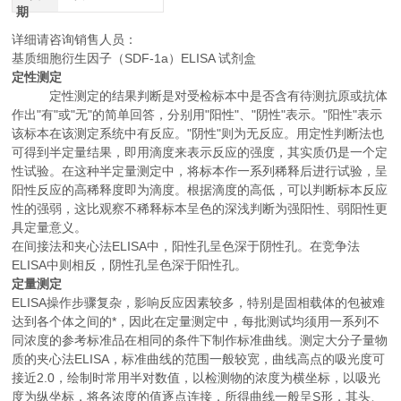
期
详细请咨询销售人员：
基质细胞衍生因子（SDF-1a）ELISA 试剂盒
定性测定
定性测定的结果判断是对受检标本中是否含有待测抗原或抗体
作出"有"或"无"的简单回答，分别用"阳性"、"阴性"表示。"阳性"表示
该标本在该测定系统中有反应。"阴性"则为无反应。用定性判断法也
可得到半定量结果，即用滴度来表示反应的强度，其实质仍是一个定
性试验。在这种半定量测定中，将标本作一系列稀释后进行试验，呈
阳性反应的高稀释度即为滴度。根据滴度的高低，可以判断标本反应
性的强弱，这比观察不稀释标本呈色的深浅判断为强阳性、弱阳性更
具定量意义。
在间接法和夹心法ELISA中，阳性孔呈色深于阴性孔。在竞争法
ELISA中则相反，阴性孔呈色深于阳性孔。
定量测定
ELISA操作步骤复杂，影响反应因素较多，特别是固相载体的包被难
达到各个体之间的*，因此在定量测定中，每批测试均须用一系列不
同浓度的参考标准品在相同的条件下制作标准曲线。测定大分子量物
质的夹心法ELISA，标准曲线的范围一般较宽，曲线高点的吸光度可
接近2.0，绘制时常用半对数值，以检测物的浓度为横坐标，以吸光
度为纵坐标，将各浓度的值逐点连接，所得曲线一般呈S形，其头、