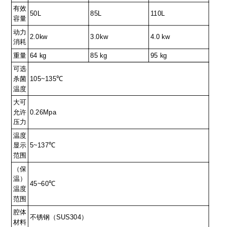
有效
50L
85L
110L
容量
动力
2.0kw
3.0kw
4.0 kw
消耗
重量
64 kg
85 kg
95 kg
可选
杀菌
105~135℃
温度
大可
允许
0.26Mpa
压力
温度
显示
5~137℃
范围
（保
温）
45~60℃
温度
范围
腔体
不锈钢（SUS304）
材料