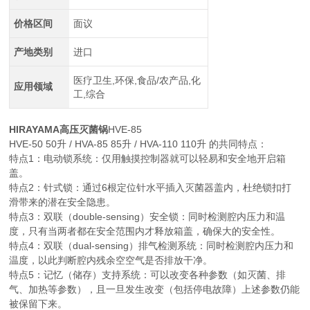
价格区间
面议
产地类别
进口
医疗卫生,环保,食品/农产品,化
应用领域
工,综合
HIRAYAMA高压灭菌锅
HVE-85
HVE-50 50升 / HVA-85 85升 / HVA-110 110升 的共同特点：
特点1：电动锁系统：仅用触摸控制器就可以轻易和安全地开启箱
盖。
特点2：针式锁：通过6根定位针水平插入灭菌器盖内，杜绝锁扣打
滑带来的潜在安全隐患。
特点3：双联（double-sensing）安全锁：同时检测腔内压力和温
度，只有当两者都在安全范围内才释放箱盖，确保大的安全性。
特点4：双联（dual-sensing）排气检测系统：同时检测腔内压力和
温度，以此判断腔内残余空空气是否排放干净。
特点5：记忆（储存）支持系统：可以改变各种参数（如灭菌、排
气、加热等参数），且一旦发生改变（包括停电故障）上述参数仍能
被保留下来。