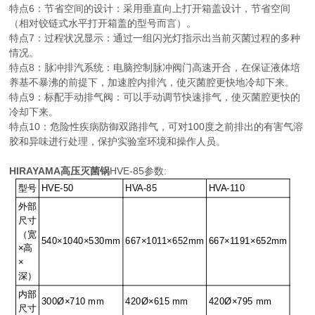
特点6：节省空间的设计：采用垂直向上打开箱盖设计，节省空间
（相对铰链式水平打开箱盖的型号而言）。
特点7：过程状况显示：通过一组闪光灯指示出当前灭菌过程的多种
情况。
特点8：脉冲排汽系统：电脑控制脉冲阀门高速开合，在保证液体培
养基不暴沸的前提下，加速腔内排汽，使灭菌腔更快地冷却下来。
特点9：标配手动排气阀：可以手动调节快速排气，使灭菌腔更快的
冷却下来。
特点10：危险性疾病防御双路排气，可对100度之前排出的有害气溶
胶和异味进行处理，保护实验室环境和操作人员。
HIRAYAMA高压灭菌锅
HVE-85参数:
型号
HVE-50
HVA-85
HVA-110
外部
尺寸
（宽
540×1040×530mm
667×1011×652mm
667×1191×652mm
×高
×
深）
内部
300Ø×710 mm
420Ø×615 mm
420Ø×795 mm
尺寸