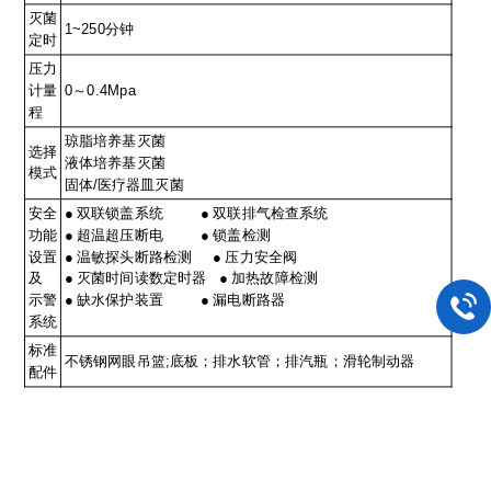
灭菌
1~250分钟
定时
压力
计量
0～0.4Mpa
程
琼脂培养基灭菌
选择
液体培养基灭菌
模式
固体/医疗器皿灭菌
安全
● 双联锁盖系统 ● 双联排气检查系统
功能
● 超温超压断电 ● 锁盖检测
设置
● 温敏探头断路检测 ● 压力安全阀
及
● 灭菌时间读数定时器 ● 加热故障检测
示警
● 缺水保护装置 ● 漏电断路器
系统
标准
不锈钢网眼吊篮;底板；排水软管；排汽瓶；滑轮制动器
配件