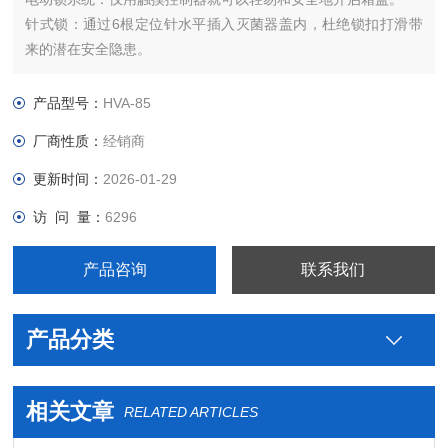
针式锁：通过6根定位针水平插入灭菌器盖内，杜绝锁扣打滑带
来的潜在安全隐患。
双联（double-sensing）安全锁：同时检测腔内压力和温度，只
有当两者都在安全范围内才释放箱盖，确保大的安全性。
产品型号：
HVA-85
厂商性质：
经销商
更新时间：
2026-01-29
访 问 量：
6296
产品咨询
联系我们
产品分类
相关文章
RELATED ARTICLES