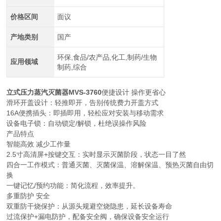
价格区间
面议
产地类别
国产
环保,食品/农产品,化工,制药/生物
应用领域
制药,综合
立式压力蒸汽灭菌器
MVS-3760
便捷设计 操作更省心
滑环开盖设计‌：轻推即开，告别传统费力开盖方式
16A便携插头‌：即插即用，轻松应对安装与移动需求
设备‌电子锁‌：自动锁定/解锁，杜绝误操作风险
产品特点
智能高效 减少工作量
2.5寸高清屏+按键交互‌：实时显示灭菌阶段，状态一目了然
四合一工作模式‌：普通灭菌、灭菌保温、溶解保温、预热灭菌自由切
换
一键记忆/预约功能‌：简化流程，效率提升。
多重防护 安全
双重防干烧保护‌：从源头规避空烧隐患，延长设备寿命
过流保护+漏电防护，配备安全阀，确保设备安全运行