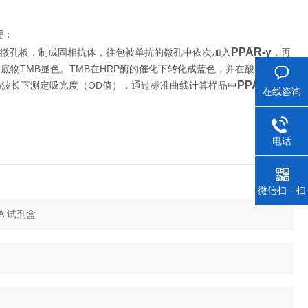
理：
PPAR-γ
微孔板，制成固相抗体，往包被单抗的微孔中依次加入
，再
TMB
TMB
HRP
加底物
显色。
在
酶的催化下转化成蓝色，并在酸的作用下
PPAR-
m
OD
波长下测定吸光度（
值），通过标准曲线计算样品中
在线咨询
电话
微信扫一扫