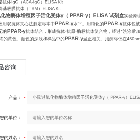
体IgG（ACA-IgG）ELISA Kit
基底膜抗体（TBM）ELISA Kit
化物酶体增殖因子活化受体γ（ PPAR-γ）ELISA 试剂盒
实验原
PPAR-γ
PPAR-γ
应用双抗体夹心法测定标本中
水平。用纯化的
抗体包被
PPAR-γ
-
-
记的
抗体结合，形成抗体
抗原
酶标抗体复合物，经过*洗涤后
PPAR-γ
450n
ui终的黄色。颜色的深浅和样品中的
呈正相关。用酶标仪在
品咨询
产品：
您的单位：
您的姓名：