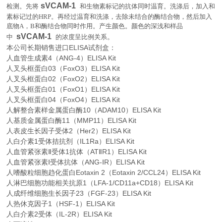
sVCAM-1
检测。先将
和生物素标记的抗体同时温育。洗涤后，加入和
素标记过的
HRP
。再经过温育和洗涤，去除未结合的酶结合物，然后加入
底物
A
，
B
和酶结合物同时作用。产生颜色。颜色的深浅和样品
sVCAM-1
。
中
的浓度呈比例关系
本公司长期销售进口
ELISA
试剂盒：
人血管生成素4（ANG-4）ELISA Kit
人叉头框蛋白03（FoxO3）ELISA Kit
人叉头框蛋白02（FoxO2）ELISA Kit
人叉头框蛋白01（FoxO1）ELISA Kit
人叉头框蛋白04（FoxO4）ELISA Kit
人解整合素样金属蛋白酶10（ADAM10）ELISA Kit
人基质金属蛋白酶11（MMP11）ELISA Kit
人表皮生长因子受体2（Her2）ELISA Kit
人白介素1受体拮抗剂（IL1Ra）ELISA Kit
人血管紧张素Ⅱ受体1抗体（ATⅡR1）ELISA Kit
人血管紧张素Ⅰ受体抗体（ANG-ⅠR）ELISA Kit
人嗜酸粒细胞趋化蛋白Eotaxin 2（Eotaxin 2/CCL24）ELISA Kit
人淋巴细胞功能相关抗原1（LFA-1/CD11a+CD18）ELISA Kit
人成纤维细胞生长因子23（FGF-23）ELISA Kit
人热休克因子1（HSF-1）ELISA Kit
人白介素2受体（IL-2R）ELISA Kit