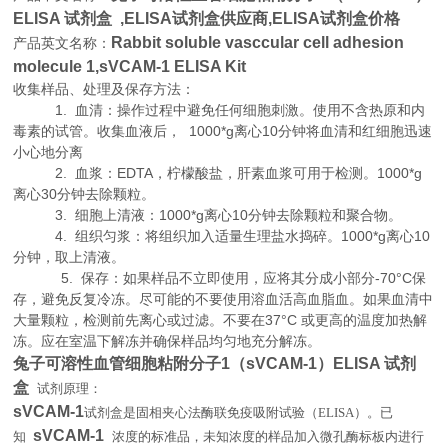
ELISA 试剂盒 ,
ELISA试剂盒供应商,
ELISA试剂盒价格
Rabbit soluble vasccular cell adhesion
产品英文名称：
molecule 1,sVCAM-1 ELISA Kit
收集样品、处理及保存方法：
1. 血清：操作过程中避免任何细胞刺激。使用不含热原和内
毒素的试管。收集血液后， 1000*g离心10分钟将血清和红细胞迅速
小心地分离
2. 血浆：EDTA，柠檬酸盐，肝素血浆可用于检测。1000*g
离心30分钟去除颗粒。
3. 细胞上清液：1000*g离心10分钟去除颗粒和聚合物。
4. 组织匀浆：将组织加入适量生理盐水捣碎。1000*g离心10
分钟，取上清液。
5. 保存：如果样品不立即使用，应将其分成小部分-70°C保
存，避免反复冷冻。尽可能的不要使用溶血活高血脂血。如果血清中
大量颗粒，检测前先离心或过滤。不要在37°C 或更高的温度加热解
冻。应在室温下解冻并确保样品均匀地充分解冻。
兔子可溶性血管细胞粘附分子1（sVCAM-1）ELISA 试剂
盒
试剂原理
：
sVCAM-1
试剂盒是固相夹心法酶联免疫吸附试验（
ELISA
）。已
sVCAM-1
知
浓度的标准品，未知浓度的样品加入微孔酶标板内进行