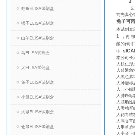
4. 组
5. 保
鲑鱼ELISA试剂盒
前先离心
兔子可溶
猴子ELISA试剂盒
本试剂盒
1
，再与
山羊ELISA试剂盒
酸的作用
sICA
中
马ELISA试剂盒
本公司长
人核仁形成区
犬ELISA试剂盒
人普通急性
人黑色素细
兔子ELISA试剂盒
人肿瘤标志物
人非小细胞肺
人肺癌标志物
小鼠ELISA试剂盒
人胚胎性硫
人类粘蛋白（
大鼠ELISA试剂盒
人靶向核糖核
人高香草酸（
仓鼠ELISA试剂盒
人垂草扁桃酸
人变肾上腺素