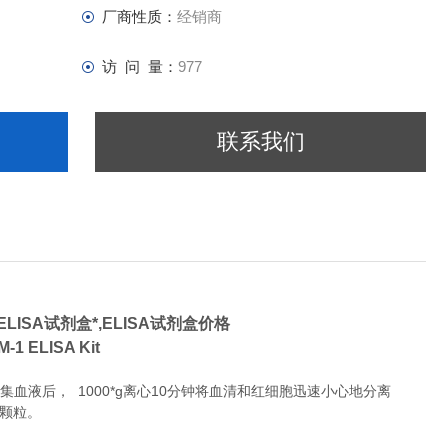
厂商性质：
经销商
访 问 量：
977
联系我们
ELISA试剂盒*,ELISA试剂盒价格
AM-1 ELISA Kit
液后， 1000*g离心10分钟将血清和红细胞迅速小心地分离
除颗粒。