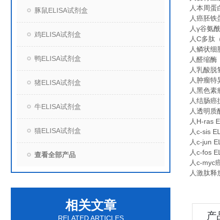
人本周蛋白（
豚鼠ELISA试剂盒
人癌胚铁蛋白
人γ谷氨酰转
鸡ELISA试剂盒
人C多肽（C
人鳞状细胞
鸭ELISA试剂盒
人醛缩酶（A
人乳酸脱氢酶
人肿瘤特异性
猪ELISA试剂盒
人黑色素瘤
人结肠癌抗原
牛ELISA试剂盒
人透明质酸
人H-ras E
猫ELISA试剂盒
人c-sis EL
人c-jun EL
人c-fos EL
查看全部产品
人c-myc
人激肽释放酶
相关文章
产
RELATED ARTICLES