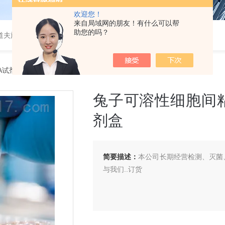
欢迎您！
来自局域网的朋友！有什么可以帮
助您的吗？
道夫旋转蒸发仪
SA试剂盒
> 兔子可溶性细胞间粘附分子1（sICAM-1）ELISA 试剂盒
兔子可溶性细胞间粘附分
剂盒
简要描述：
本公司长期经营检测、灭菌、
与我们..订货