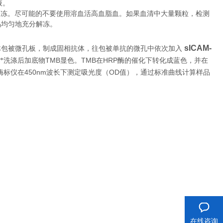
液。
冷冻。尽可能的不要使用溶血活高血脂血。如果血清中大量颗粒，检测
品均匀地充分解冻。
sICAM-
体包被微孔板，制成固相抗体，往包被单抗的微孔中依次加入
TMB
TMB
HRP
*洗涤后加底物
显色。
在
酶的催化下转化成蓝色，并在
450nm
OD
酶标仪在
波长下测定吸光度（
值），通过标准曲线计算样品
在线咨询