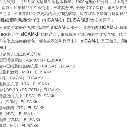
织匀浆：将组织加入适量生理盐水捣碎。1000*g离心10分钟，取上清
存：如果样品不立即使用，应将其分成小部分-70°C保存，避免反复
或过滤。不要在37°C 或更高的温度加热解冻。应在室温下解冻并确保样
性细胞间粘附分子1（sICAM-1）ELISA 试剂盒
实验原理
：
sICAM-1
sICAM-1
应用双抗体夹心法测定标本中
水平。用纯化的
抗
sICAM-1
HRP
-
-
标记的
抗体结合，形成抗体
抗原
酶标抗体复合物，经过
sICAM-1
下转化成zui终的黄色。颜色的深浅和样品中的
呈正相关。用
M-1
。
期销售进口
ELISA
试剂盒：
嗜银蛋白（Ag-NORs）ELISA Kit
淋巴细胞白血病抗原（CALLA）ELISA Kit
胞刺激素（MSH）ELISA Kit
（CA724）ELISA Kit
癌抗原（LTA）ELISA Kit
DR-70（DR-70TM）ELISA Kit
糖蛋白抗原（FSA）ELISA Kit
ORM） ELISA Kit
酸酶（TR）ELISA Kit
HVA） ELISA Kit
（VMA） ELISA Kit
（MN） ELISA Kit