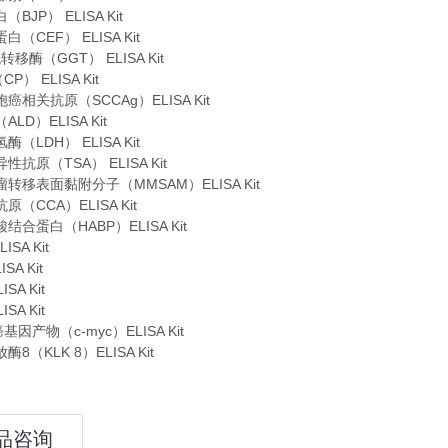
BJP） ELISA Kit
（CEF） ELISA Kit
移酶（GGT） ELISA Kit
P） ELISA Kit
癌相关抗原（SCCAg）ELISA Kit
LD）ELISA Kit
（LDH） ELISA Kit
抗原（TSA） ELISA Kit
转移表面黏附分子（MMSAM）ELISA Kit
（CCA）ELISA Kit
结合蛋白（HABP）ELISA Kit
LISA Kit
ISA Kit
ISA Kit
ISA Kit
癌基因产物（c-myc）ELISA Kit
8（KLK 8）ELISA Kit
品咨询