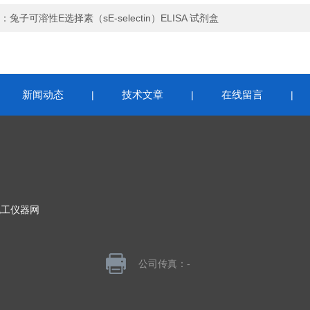
：
兔子可溶性E选择素（sE-selectin）ELISA 试剂盒
新闻动态
技术文章
在线留言
|
|
|
|
化工仪器网
公司传真：-