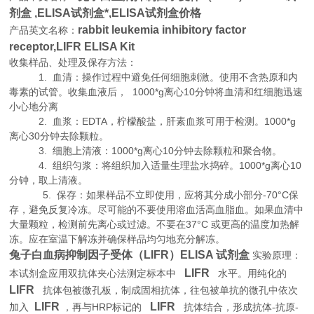
剂盒 ,
ELISA试剂盒*,ELISA试剂盒价格
rabbit leukemia inhibitory factor
产品英文名称：
receptor,LIFR ELISA Kit
收集样品、处理及保存方法：
1. 血清：操作过程中避免任何细胞刺激。使用不含热原和内
毒素的试管。收集血液后， 1000*g离心10分钟将血清和红细胞迅速
小心地分离
2. 血浆：EDTA，柠檬酸盐，肝素血浆可用于检测。1000*g
离心30分钟去除颗粒。
3. 细胞上清液：1000*g离心10分钟去除颗粒和聚合物。
4. 组织匀浆：将组织加入适量生理盐水捣碎。1000*g离心10
分钟，取上清液。
5. 保存：如果样品不立即使用，应将其分成小部分-70°C保
存，避免反复冷冻。尽可能的不要使用溶血活高血脂血。如果血清中
大量颗粒，检测前先离心或过滤。不要在37°C 或更高的温度加热解
冻。应在室温下解冻并确保样品均匀地充分解冻。
兔子白血病抑制因子受体（LIFR）ELISA 试剂盒
实验原理
：
LIFR
本试剂盒应用双抗体夹心法测定标本中
水平。用纯化的
LIFR
抗体包被微孔板，制成固相抗体，往包被单抗的微孔中依次
LIFR
LIFR
HRP
-
-
加入
，再与
标记的
抗体结合，形成抗体
抗原