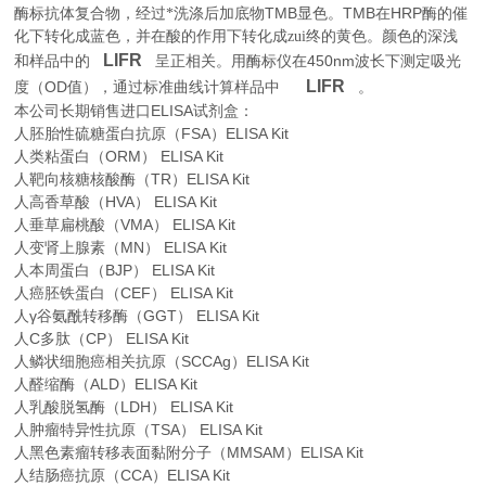
TMB
TMB
HRP
酶标抗体复合物，经过*洗涤后加底物
显色。
在
酶的催
化下转化成蓝色，并在酸的作用下转化成zui终的黄色。颜色的深浅
LIFR
450nm
和样品中的
呈正相关。用酶标仪在
波长下测定吸光
LIFR
OD
。
度（
值），通过标准曲线计算样品中
本公司长期销售进口
ELISA
试剂盒：
人胚胎性硫糖蛋白抗原（FSA）ELISA Kit
人类粘蛋白（ORM） ELISA Kit
人靶向核糖核酸酶（TR）ELISA Kit
人高香草酸（HVA） ELISA Kit
人垂草扁桃酸（VMA） ELISA Kit
人变肾上腺素（MN） ELISA Kit
人本周蛋白（BJP） ELISA Kit
人癌胚铁蛋白（CEF） ELISA Kit
人γ谷氨酰转移酶（GGT） ELISA Kit
人C多肽（CP） ELISA Kit
人鳞状细胞癌相关抗原（SCCAg）ELISA Kit
人醛缩酶（ALD）ELISA Kit
人乳酸脱氢酶（LDH） ELISA Kit
人肿瘤特异性抗原（TSA） ELISA Kit
人黑色素瘤转移表面黏附分子（MMSAM）ELISA Kit
人结肠癌抗原（CCA）ELISA Kit