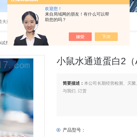
欢迎您！
来自局域网的朋友！有什么可以帮
助您的吗？
道夫旋转蒸发仪
SA试剂盒
> 小鼠水通道蛋白2（AQP-2）ELISA 试剂盒
小鼠水通道蛋白2（AQ
简要描述：
本公司长期经营检测、灭菌、
与我们..订货
产品型号：