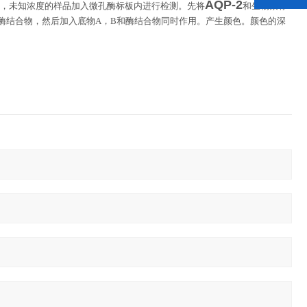
AQP-2
，未知浓度的样品加入微孔酶标板内进行检测。先将
和生物素标
酶结合物，然后加入底物
A
，
B
和酶结合物同时作用。产生颜色。颜色的深