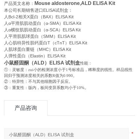
Mouse aldosterone,ALD ELISA Kit
产品英文名称：
本公司长期销售进口
ELISA
试剂盒：
人Bcl-2相关X蛋白（BAX）ELISA Kit
人α平滑肌肌动蛋白（α-SMA）ELISA Kit
人α横纹肌肌动蛋白（α-SCA）ELISA Kit
人平滑肌肌球蛋白（SMM）ELISA Kit
人心肌特异性肌钙蛋白T（cTnT）ELISA Kit
人肌球蛋白重链（MHC）ELISA Kit
人弹性蛋白（Elastin）ELISA Kit
小鼠醛固酮（ALD）ELISA 试剂盒
性能：
①：灵敏度：zui小的检测浓度小于
1
号标准品，稀释度的线性。样品线性
回归于预测浓度相关的系数
R
值为
0.990
。
②：特异性：不与其他细胞因子反应。
。
③：重复性：版内，板间变异系数均小于
10%
产品咨询