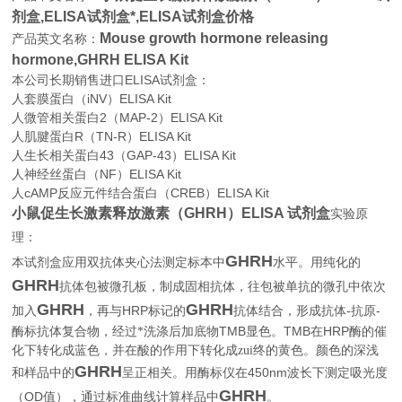
剂盒,
ELISA试剂盒*,ELISA试剂盒价格
Mouse growth hormone releasing
产品英文名称：
hormone,GHRH ELISA Kit
本公司长期销售进口
ELISA
试剂盒：
人套膜蛋白（iNV）ELISA Kit
人微管相关蛋白2（MAP-2）ELISA Kit
人肌腱蛋白R（TN-R）ELISA Kit
人生长相关蛋白43（GAP-43）ELISA Kit
人神经丝蛋白（NF）ELISA Kit
人cAMP反应元件结合蛋白（CREB）ELISA Kit
小鼠促生长激素释放激素（GHRH）ELISA 试剂盒
实验原
理：
GHRH
本试剂盒应用双抗体夹心法测定标本中
水平。用纯化的
GHRH
抗体包被微孔板，制成固相抗体，往包被单抗的微孔中依次
GHRH
GHRH
HRP
-
-
加入
，再与
标记的
抗体结合，形成抗体
抗原
TMB
TMB
HRP
酶标抗体复合物，经过*洗涤后加底物
显色。
在
酶的催
化下转化成蓝色，并在酸的作用下转化成zui终的黄色。颜色的深浅
GHRH
450nm
和样品中的
呈正相关。用酶标仪在
波长下测定吸光度
GHRH
OD
。
（
值），通过标准曲线计算样品中