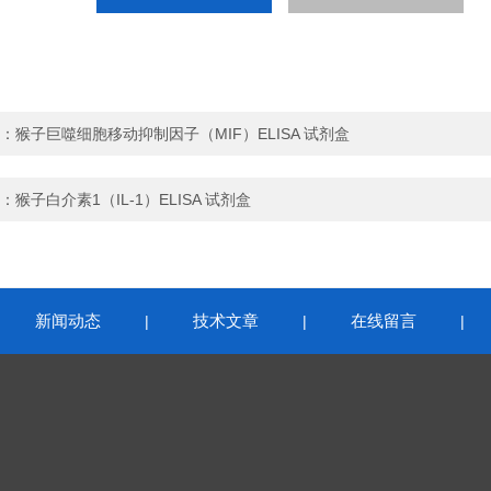
：
猴子巨噬细胞移动抑制因子（MIF）ELISA 试剂盒
：
猴子白介素1（IL-1）ELISA 试剂盒
新闻动态
技术文章
在线留言
|
|
|
|