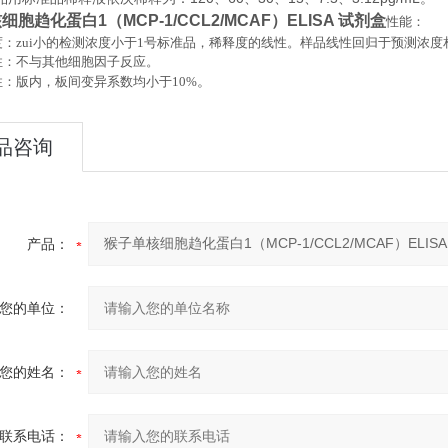
胞趋化蛋白1（MCP-1/CCL2/MCAF）ELISA 试剂盒
性能：
：zui小的检测浓度小于
1
号标准品，稀释度的线性。样品线性回归于预测浓度
性：不与其他细胞因子反应。
。
性：版内，板间变异系数均小于
10%
品咨询
产品：
您的单位：
您的姓名：
联系电话：