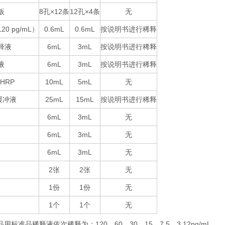
板
8
×12
12
×4
无
孔
条
孔
条
120 pg/mL
0.6mL
0.6mL
按说明书进行稀释
）
释液
6mL
3mL
按说明书进行稀释
液
6mL
3mL
按说明书进行稀释
-HRP
10mL
5mL
无
25mL
15mL
按说明书进行稀释
缓冲液
6mL
3mL
无
6mL
3mL
无
6mL
3mL
无
2
2
无
张
张
1
1
无
份
份
1
1
无
个
个
品用标准品稀释液依次稀释为：
120
60
30
15
7.5
3.12pg/mL
。
、
、
、
、
、