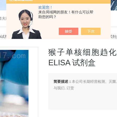
欢迎您！
来自局域网的朋友！有什么可以帮
助您的吗？
道夫旋转蒸发仪
SA试剂盒
> 猴子单核细胞趋化蛋白1（MCP-1/CCL2/MCAF）ELISA 试剂
猴子单核细胞趋化蛋白
ELISA 试剂盒
简要描述：
本公司长期经营检测、灭菌、
与我们..订货