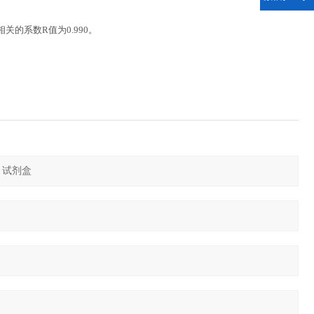
相关的系数
R
值为
0.990
。