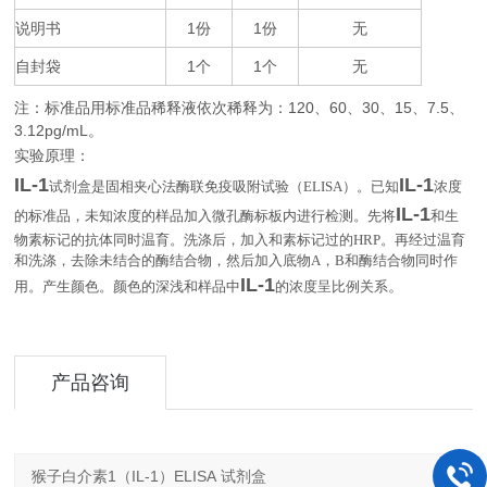
说明书
1
1
无
份
份
自封袋
1
1
无
个
个
注：标准品用标准品稀释液依次稀释为：
120
60
30
15
7.5
、
、
、
、
、
3.12pg/mL
。
实验原理：
IL-1
IL-1
试剂盒是固相夹心法酶联免疫吸附试验（
ELISA
）。已知
浓度
IL-1
的标准品，未知浓度的样品加入微孔酶标板内进行检测。先将
和生
物素标记的抗体同时温育。洗涤后，加入和素标记过的
HRP
。再经过温育
和洗涤，去除未结合的酶结合物，然后加入底物
A
，
B
和酶结合物同时作
IL-1
。
用。产生颜色。颜色的深浅和样品中
的浓度呈比例关系
产品咨询