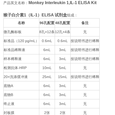
Monkey Interleukin 1,IL-1 ELISA Kit
产品英文名称：
猴子白介素1（IL-1）ELISA 试剂盒
组成：
名称
96
48
备注
孔配置
孔配置
微孔酶标板
8
×12
12
×4
无
孔
条
孔
条
标准品（
120 pg/mL
0.6mL
0.6mL
按说明书进行稀释
）
标准品稀释液
6mL
3mL
按说明书进行稀释
样本稀释液
6mL
3mL
按说明书进行稀释
检测抗体
-HRP
10mL
5mL
无
20×
25mL
15mL
按说明书进行稀释
洗涤缓冲液
底物
A
6mL
3mL
无
底物
B
6mL
3mL
无
终止液
6mL
3mL
无
封板膜
2
2
无
张
张