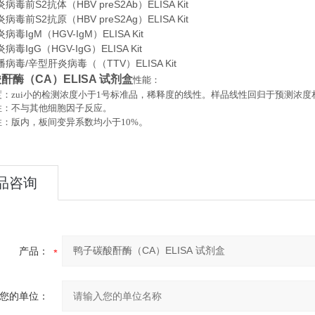
毒前S2抗体（HBV preS2Ab）ELISA Kit
毒前S2抗原（HBV preS2Ag）ELISA Kit
毒IgM（HGV-IgM）ELISA Kit
毒IgG（HGV-IgG）ELISA Kit
病毒/辛型肝炎病毒（（TTV）ELISA Kit
酐酶（CA）ELISA 试剂盒
性能：
：zui小的检测浓度小于
1
号标准品，稀释度的线性。样品线性回归于预测浓度
性：不与其他细胞因子反应。
。
性：版内，板间变异系数均小于
10%
品咨询
产品：
您的单位：