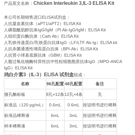
Chicken Interleukin 3,IL-3 ELISA Kit
产品英文名称：
本公司长期销售进口
ELISA
试剂盒：
人抗凝血素抗体（aPT1/aPT2）ELISA Kit
人磷脂酰肌醇抗体IgG/IgM（PI Ab-IgG/IgM）ELISA Kit
人组织蛋白酶抗体（Cath Ab）ELISA Kit
人乳铁传递蛋白/乳铁蛋白抗体IgG（LF/LTF Ab-Ig）ELISA kit
人抗杀菌通透性增高蛋白抗体（BPI-Ab）ELISA Kit
人抗肾小球基底膜抗体（GBM）ELISA Kit
人髓过氧化物酶特异性抗中性粒细胞胞质抗体IgG（MPO-ANCA
IgG）ELISA Kit
鸡白介素3（IL-3）ELISA 试剂盒
组成：
名称
96
48
备注
孔配置
孔配置
微孔酶标板
8
×12
12
×4
无
孔
条
孔
条
标准品（
120 pg/mL
0.6mL
0.6mL
按说明书进行稀释
）
标准品稀释液
6mL
3mL
按说明书进行稀释
样本稀释液
6mL
3mL
按说明书进行稀释