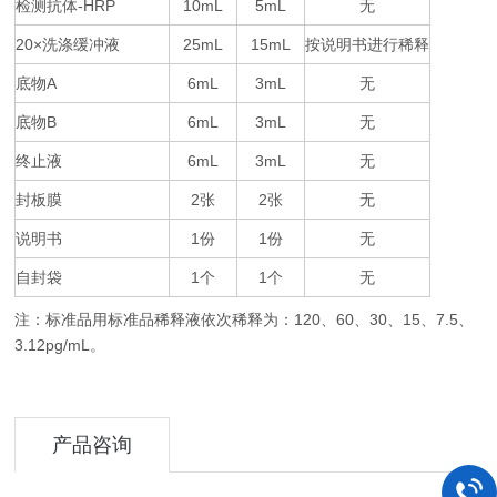
检测抗体
-HRP
10mL
5mL
无
20×
25mL
15mL
按说明书进行稀释
洗涤缓冲液
底物
A
6mL
3mL
无
底物
B
6mL
3mL
无
终止液
6mL
3mL
无
封板膜
2
2
无
张
张
说明书
1
1
无
份
份
自封袋
1
1
无
个
个
注：标准品用标准品稀释液依次稀释为：
120
60
30
15
7.5
、
、
、
、
、
3.12pg/mL
。
产品咨询