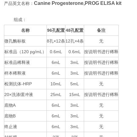
Canine Progesterone,PROG ELISA kit
产品英文名称：
组成：
名称
96
48
备注
孔配置
孔配置
微孔酶标板
8
×12
12
×4
无
孔
条
孔
条
标准品（
120 pg/mL
0.6mL
0.6mL
按说明书进行稀释
）
标准品稀释液
6mL
3mL
按说明书进行稀释
样本稀释液
6mL
3mL
按说明书进行稀释
检测抗体
-HRP
10mL
5mL
无
20×
25mL
15mL
按说明书进行稀释
洗涤缓冲液
底物
A
6mL
3mL
无
底物
B
6mL
3mL
无
终止液
6mL
3mL
无