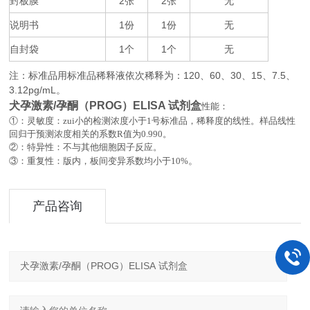
封板膜
2
2
无
张
张
说明书
1
1
无
份
份
自封袋
1
1
无
个
个
注：标准品用标准品稀释液依次稀释为：
120
60
30
15
7.5
、
、
、
、
、
3.12pg/mL
。
犬孕激素/孕酮（PROG）ELISA 试剂盒
性能：
①：灵敏度：zui小的检测浓度小于
1
号标准品，稀释度的线性。样品线性
回归于预测浓度相关的系数
R
值为
0.990
。
②：特异性：不与其他细胞因子反应。
。
③：重复性：版内，板间变异系数均小于
10%
产品咨询