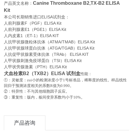
Canine Thromboxane B2,TX-B2 ELISA
产品英文名称：
Kit
本公司长期销售进口
ELISA
试剂盒：
人前列腺素F（PGF）ELISA Kit
人前列腺素E1（PGE1）ELISA Kit
人内皮素1（ET-1）ELISA KIT
人抗甲状腺微粒体抗体（ATMA/TMAB）ELISA Kit
人抗甲状腺球蛋白抗体（ATGA/TGAB）ELISA Kit
人抗促甲状腺素受体抗体（TRAb） ELISA KIT
人甲状腺刺激免疫球蛋白（TSI）ELISA Kit
人甲状旁腺激素（PTH）ELISA Kit
犬血栓素B2（TXB2）ELISA 试剂盒
性能：
①：灵敏度：zui小的检测浓度小于
1
号标准品，稀释度的线性。样品线性
回归于预测浓度相关的系数
R
值为
0.990
。
②：特异性：不与其他细胞因子反应。
。
③：重复性：版内，板间变异系数均小于
10%
产品咨询