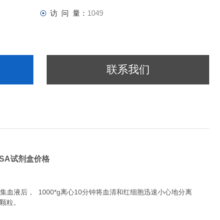
访 问 量：
1049
联系我们
ISA试剂盒价格
液后， 1000*g离心10分钟将血清和红细胞迅速小心地分离
除颗粒。