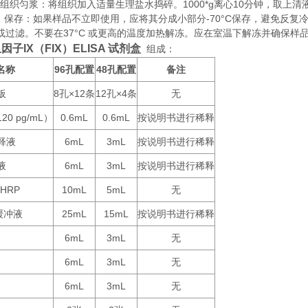
织匀浆：将组织加入适量生理盐水捣碎。1000*g离心10分钟，取上清
存：如果样品不立即使用，应将其分成小部分-70°C保存，避免反复
或过滤。不要在37°C 或更高的温度加热解冻。应在室温下解冻并确保样
因子IX（FIX）ELISA 试剂盒
组成：
名称
96
48
备注
孔配置
孔配置
板
8
×12
12
×4
无
孔
条
孔
条
120 pg/mL
0.6mL
0.6mL
按说明书进行稀释
）
释液
6mL
3mL
按说明书进行稀释
液
6mL
3mL
按说明书进行稀释
-HRP
10mL
5mL
无
25mL
15mL
按说明书进行稀释
缓冲液
6mL
3mL
无
6mL
3mL
无
6mL
3mL
无