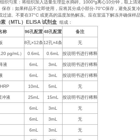
织匀浆：将组织加入适量生理盐水捣碎。1000*g离心10分钟，取上清
存：如果样品不立即使用，应将其分成小部分-70°C保存，避免反复
或过滤。不要在37°C 或更高的温度加热解冻。应在室温下解冻并确保样
素（MTL）ELISA 试剂盒
组成：
名称
96
48
备注
孔配置
孔配置
板
8
×12
12
×4
无
孔
条
孔
条
120 pg/mL
0.6mL
0.6mL
按说明书进行稀释
）
释液
6mL
3mL
按说明书进行稀释
液
6mL
3mL
按说明书进行稀释
-HRP
10mL
5mL
无
25mL
15mL
按说明书进行稀释
缓冲液
6mL
3mL
无
6mL
3mL
无
6mL
3mL
无