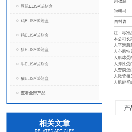
封板膜
豚鼠ELISA试剂盒
说明书
鸡ELISA试剂盒
自封袋
注：标准
鸭ELISA试剂盒
本公司长
人平滑肌肌
猪ELISA试剂盒
人心肌特异性
人肌球蛋白重
人弹性蛋白（E
牛ELISA试剂盒
人套膜蛋白（
人微管相关蛋
猫ELISA试剂盒
人肌腱蛋白R
查看全部产品
产
相关文章
RELATED ARTICLES