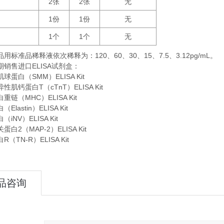
2
2
无
张
张
1
1
无
份
份
1
1
无
个
个
品用标准品稀释液依次稀释为：
120
60
30
15
7.5
3.12pg/mL。
、
、
、
、
、
期销售进口
ELISA
试剂盒：
球蛋白（SMM）ELISA Kit
肌钙蛋白T（cTnT）ELISA Kit
链（MHC）ELISA Kit
lastin）ELISA Kit
iNV）ELISA Kit
白2（MAP-2）ELISA Kit
（TN-R）ELISA Kit
品咨询