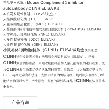
Mouse Complement 1 inhibitor
产品英文名称：
autoantibody,C1INH ELISA Kit
本公司长期销售进口
ELISA
试剂盒：
人酪氨酸羟化酶（TH）ELISA Kit
人巨噬细胞趋化因子（MCF）ELISA Kit
人蛋白酶3特异性抗中性粒细胞胞质抗体（PR3-ANCA）ELISA Kit
人非神经元性烯醇化酶（NNE）ELISA Kit
人多巴胺脱羧酶（DDC）ELISA Kit
人多巴胺-β羟化酶（DBH）ELISA Kit
小鼠补体1抑制物抗体（C1INH）ELISA 试剂盒
试剂原理：
C1INH
试剂盒是固相夹心法酶联免疫吸附试验（
ELISA
）。已知
C1INH
浓度的标准品，未知浓度的样品加入微孔酶标板内进行检测。先
C1INH
将
和生物素标记的抗体同时温育。洗涤后，加入和素标记过的
HRP
。再经过温育和洗涤，去除未结合的酶结合物，然后加入底物
A
，
B
和
C1INH
酶结合物同时作用。产生颜色。颜色的深浅和样品中
的浓度呈比
。
例关系
产品咨询