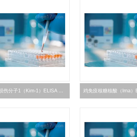
大鼠肾损伤分子1（Kim-1）ELISA 试剂盒
鸡免疫核糖核酸（Irna）E