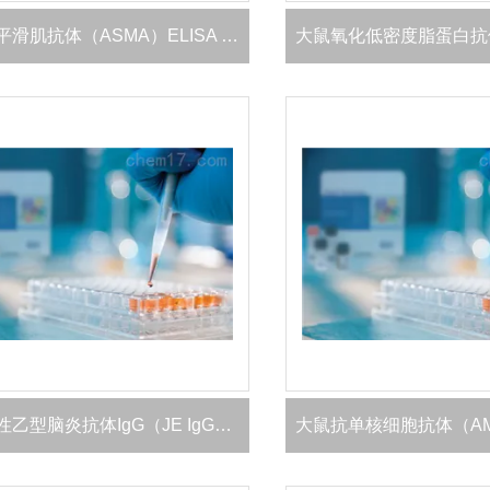
大鼠抗平滑肌抗体（ASMA）ELISA 试剂盒
鸡流行性乙型脑炎抗体IgG（JE IgG）ELISA 试剂盒