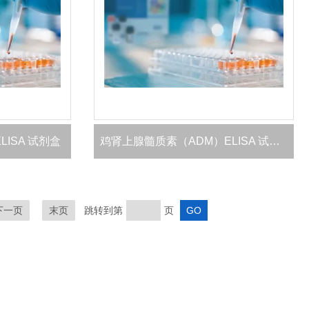
ISA 试剂盒
鸡肾上腺髓质素（ADM）ELISA 试剂盒
下一页
末页
跳转到第
页