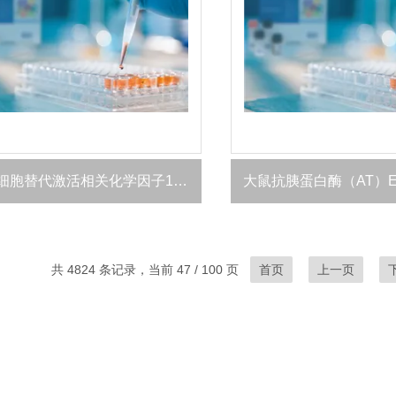
鸡巨噬细胞替代激活相关化学因子1（AmAC-1）ELISA 试剂盒
大鼠抗胰蛋白酶（AT）EL
共 4824 条记录，当前 47 / 100 页
首页
上一页