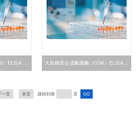
鸡热休克蛋白20（HSP-20）ELISA 试剂盒
大鼠糖原合成酶激酶（GSK）ELISA 试剂盒
下一页
末页
跳转到第
页