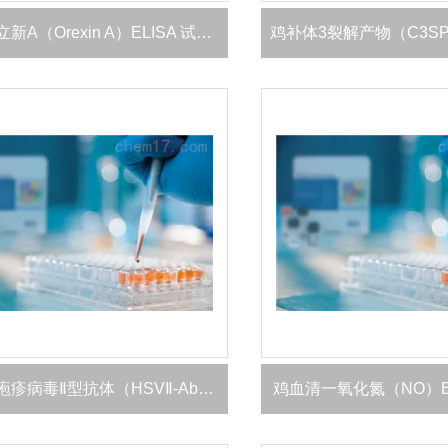
大鼠阿立新A（Orexin A）ELISA 试剂盒
鸡单纯疱疹病毒Ⅱ型抗体（HSVⅡ-Ab）ELISA 试剂盒
鸡血清一氧化氮（NO）EL