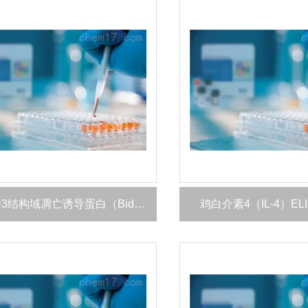
大鼠BH3结构域凋亡诱导蛋白（Bid）ELISA 试剂盒
鸡白介素4（IL-4）EL