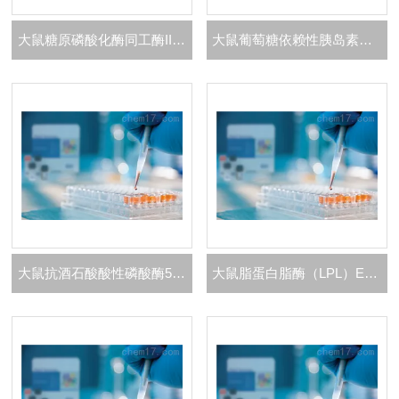
大鼠糖原磷酸化酶同工酶II（GP-II）ELISA 试剂盒
大鼠葡萄糖依赖性胰岛素释放多肽（GIP）ELISA 试剂盒
大鼠抗酒石酸酸性磷酸酶5b（TRACP-5b）ELISA 试剂盒
大鼠脂蛋白脂酶（LPL）ELISA 试剂盒