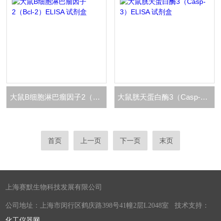
大鼠B细胞淋巴瘤因子2（Bcl-2）ELISA 试剂盒
大鼠胱天蛋白酶3（Casp-3）ELISA 试剂盒
首页
上一页
下一页
末页
上海赛默生物科技发展有限公司
公司地址：上海市闵行区鹤庆路398号41幢2层L2048室 技术支持：
化工仪器网