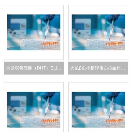
大鼠双氢睾酮（DHT）ELISA 试剂盒
大鼠β血小板球蛋白/β血栓环蛋白（β-TG）ELISA 试剂盒