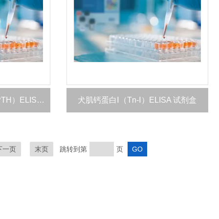
大鼠全段甲状旁腺素（i-PTH）ELISA 试剂盒
犬肌钙蛋白Ⅰ（Tn-Ⅰ）ELISA 试剂盒
下一页
末页
跳转到第
页