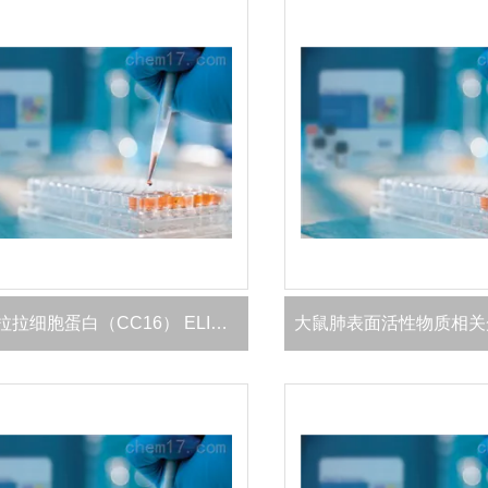
大鼠克拉拉细胞蛋白（CC16） ELISA 试剂盒